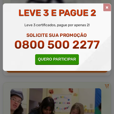
LEVE 3 E PAGUE 2
Educação
10 a 60 horas
Leve 3 certificados, pague por apenas 2!
Tecnologias Assistivas para Educação Especial
SOLICITE SUA PROMOÇÃO
0800 500 2277
Curso Livre
Curso
Gratuito
3,0 · Estrelas
CURSO ON-LINE
QUERO PARTICIPAR
MATRICULAR AGORA