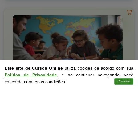
Este site de Cursos Online
utiliza cookies de acordo com sua
Política de Privacidade
, e ao continuar navegando, você
concorda com estas condições.
Concordo
Cursos
Aplicativo
Login
Contato
Educação
10 a 60 horas
Transtornos Globais do Desenvolvimento e Educação
Curso Livre
Curso
Gratuito
3,0 · Estrelas
CURSO ON-LINE