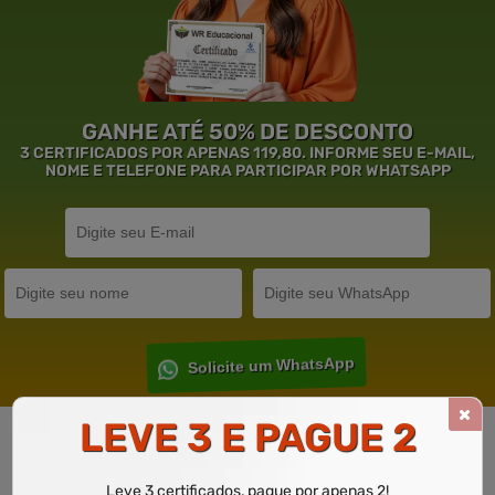
GANHE ATÉ 50% DE DESCONTO
3 CERTIFICADOS POR APENAS 119,80. INFORME SEU E-MAIL,
NOME E TELEFONE PARA PARTICIPAR POR WHATSAPP
Solicite um WhatsApp
LEVE 3 E PAGUE 2
Garantia de
Educação
de Excelência.
Leve 3 certificados, pague por apenas 2!