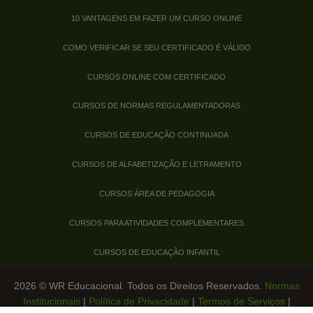
10 VANTAGENS EM FAZER UM CURSO ONLINE
COMO VERIFICAR SE SEU CERTIFICADO É VÁLIDO
CURSOS ONLINE COM CERTIFICADO
CURSOS DE NORMAS REGULAMENTADORAS
CURSOS DE EDUCAÇÃO CONTINUADA
CURSOS DE ALFABETIZAÇÃO E LETRAMENTO
CURSOS ÁREA DE PEDAGOGIA
CURSOS PARA ATIVIDADES COMPLEMENTARES
CURSOS DE EDUCAÇÃO INFANTIL
2026 © WR Educacional. Todos os Direitos Reservados.
Normas
Institucionais
|
Política de Privacidade
|
Termos de Serviços
|