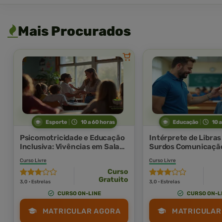
Mais Procurados
Esporte
10 a 60 horas
Educação
10 
Psicomotricidade e Educação
Intérprete de Libras
Inclusiva: Vivências em Sala
Surdos Comunicação
de Aula
de Aula
Curso Livre
Curso Livre
Curso
Gratuito
3,0 · Estrelas
3,0 · Estrelas
CURSO ON-LINE
CURSO ON-L
MATRICULAR AGORA
MATRICULAR