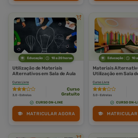
Educação
10 a 20 horas
Educação
10 
Utilização de Materiais
Materiais Alternativ
Alternativos em Sala de Aula
Utilização em Sala d
Curso Livre
Curso Livre
Curso
Gratuito
3,0 · Estrelas
3,0 · Estrelas
CURSO ON-LINE
CURSO ON-L
MATRICULAR AGORA
MATRICULAR