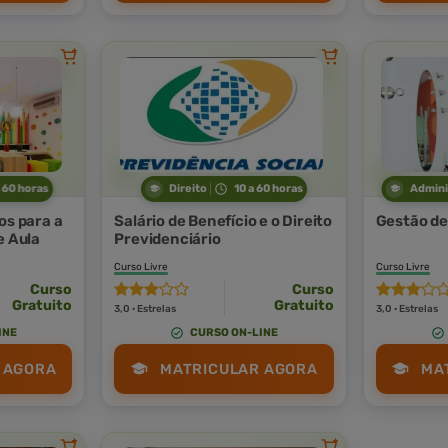
a 60 horas
Direito
10 a 60 horas
Admini
os para a
Salário de Benefício e o Direito
Gestão de
e Aula
Previdenciário
Curso Livre
Curso Livre
Curso
Curso
Gratuito
Gratuito
3,0 · Estrelas
3,0 · Estrelas
INE
CURSO ON-LINE
 AGORA
MATRICULAR AGORA
MA