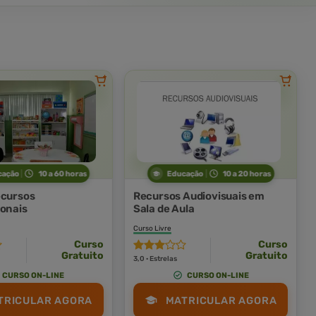
cação
10 a 60 horas
Educação
10 a 20 horas
ecursos
Recursos Audiovisuais em
ionais
Sala de Aula
Curso Livre
Curso
Curso
Gratuito
Gratuito
3,0 · Estrelas
CURSO ON-LINE
CURSO ON-LINE
TRICULAR AGORA
MATRICULAR AGORA