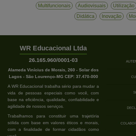
Multifuncionais
Audiovisuais
Utilização
Didática
Inovação
Mon
WR Educacional Ltda
26.165.960/0001-03
AUTE
Alameda Vinícius de Morais, 260 - Solar dos
Lagos - São Lourenço-MG CEP: 37.470-000
CU
A WR Educacional trabalha sério para mudar a
vida de pessoas especiais como você, com
S
base na eficiência, qualidade, confiabilidade e
agilidade de nossos serviços.
DECL
Trabalhamos para constituir uma trajetória
sólida com base em valores éticos e morais,
COLABOR
com a finalidade de formar cidadãos como
você.