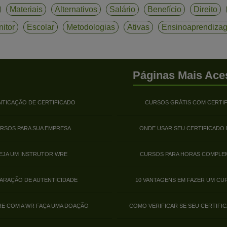
Materiais
Alternativos
Salário
Benefício
Direito
itor
Escolar
Metodologias
Ativas
Ensinoaprendiza
Páginas Mais Ace
NTICAÇÃO DE CERTIFICADO
CURSOS GRÁTIS COM CERTI
RSOS PARA SUA EMPRESA
ONDE USAR SEU CERTIFICADO
EJA UM INSTRUTOR WRE
CURSOS PARA HORAS COMPLE
ARAÇÃO DE AUTENTICIDADE
10 VANTAGENS EM FAZER UM CU
E COM A WR FAÇA UMA DOAÇÃO
COMO VERIFICAR SE SEU CERTIFIC