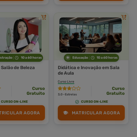
stração
10 a 60 horas
Educação
10 a 60 horas
 Salão de Beleza
Didática e Inovação em Sala
de Aula
Curso Livre
Curso
Curso
Gratuito
Gratuito
3,0 · Estrelas
CURSO ON-LINE
CURSO ON-LINE
TRICULAR AGORA
MATRICULAR AGORA