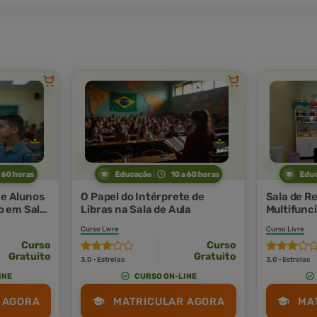
a 60 horas
Educação
10 a 60 horas
Edu
 e Alunos
O Papel do Intérprete de
Sala de R
 em Sala
Libras na Sala de Aula
Multifunc
Curso Livre
Curso Livre
Curso
Curso
Gratuito
Gratuito
3,0 · Estrelas
3,0 · Estrelas
INE
CURSO ON-LINE
 AGORA
MATRICULAR AGORA
MA