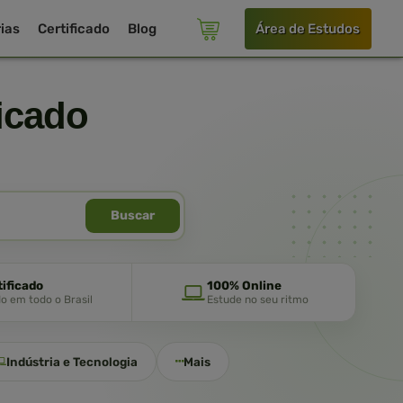
ias
Certificado
Blog
Área de Estudos
icado
Buscar
tificado
100% Online
do em todo o Brasil
Estude no seu ritmo
Indústria e Tecnologia
Mais