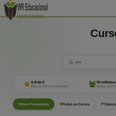
Cur
4,8 de 5
10 milhões
Mais de 89 mil avaliações
Alunos em tod
Mais Procurados
Todos os Cursos
Educa