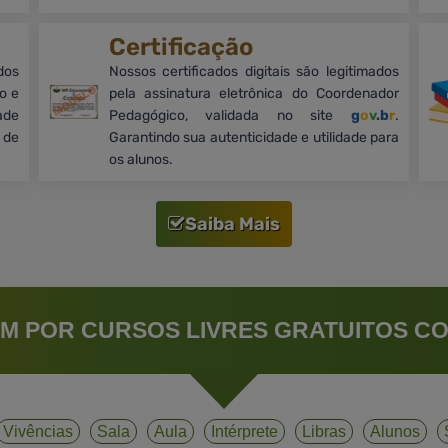
Certificação
dos
Nossos certificados digitais são legitimados
o e
pela assinatura eletrônica do Coordenador
ade
Pedagógico, validada no site
g
o
v
.b
r
.
 de
Garantindo sua autenticidade e utilidade para
os alunos.
Saiba Mais
M POR CURSOS LIVRES GRATUITOS CO
Vivências
Sala
Aula
Intérprete
Libras
Alunos