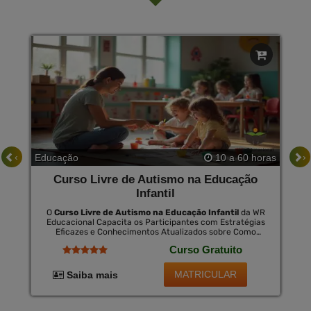
‹
›
Educação
10 a 60 horas
Curso Livre de Autismo na Educação
Infantil
O
Curso Livre de Autismo na Educação Infantil
da WR
Educacional Capacita os Participantes com Estratégias
Eficazes e Conhecimentos Atualizados sobre Como
Educar Crianças com Autismo. Esta Formação É Crucial
Curso Gratuito
para Fomentar Um Ambiente Inclusivo Que Valoriza as
Diferenças e Maximiza o Potencial de Cada Criança. ao
Concluir o Curso, Há a Opção de Certificação, Que É
MATRICULAR
Saiba mais
Válida Nacionalmente por Uma Pequena Taxa,
Proporcionando Novas Oportunidades de Emprego e
Reconhecimento Profissional.