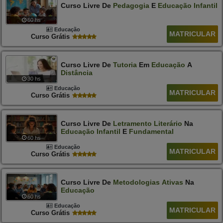
Curso Livre De
Pedagogia
E
Educação
Infantil
60 hs
Educação
MATRICULAR
Curso Grátis
Curso Livre De
Tutoria
Em
Educação
A
Distância
30 hs
Educação
MATRICULAR
Curso Grátis
Curso Livre De
Letramento
Literário
Na
Educação
Infantil
E
Fundamental
60 hs
Educação
MATRICULAR
Curso Grátis
Curso Livre De
Metodologias
Ativas
Na
Educação
60 hs
Educação
MATRICULAR
Curso Grátis