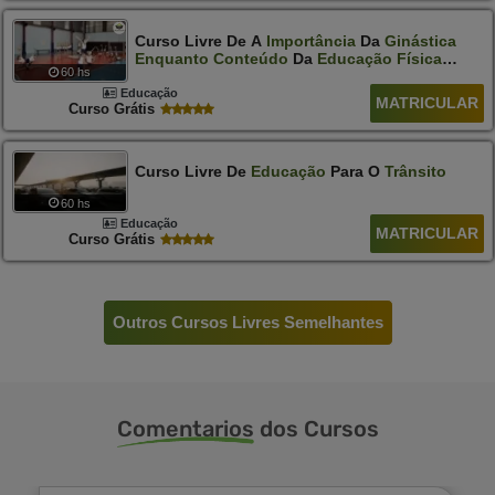
Curso Livre De A
Importância
Da
Ginástica
Enquanto
Conteúdo
Da
Educação
Física
60 hs
Escolar
Educação
MATRICULAR
Curso Grátis
Curso Livre De
Educação
Para O
Trânsito
60 hs
Educação
MATRICULAR
Curso Grátis
Outros Cursos Livres Semelhantes
Comentarios
dos Cursos