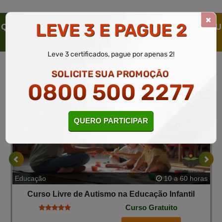
LEVE 3 E PAGUE 2
QUEM SOLICITOU ESTE CURSO LIVRE, SOLICITOU
TAMBÉM
Leve 3 certificados, pague por apenas 2!
SOLICITE SUA PROMOÇÃO
0800 500 2277
QUERO PARTICIPAR
Educação
10 a 60 horas
Curso Livre de Autismo na Educação Infantil
Curso Gratuito