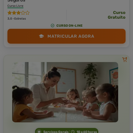
Seguros
Curso Livre
Curso
Gratuito
3,0 · Estrelas
CURSO ON-LINE
MATRICULAR AGORA
Serviços Gerais
10 a 60 horas