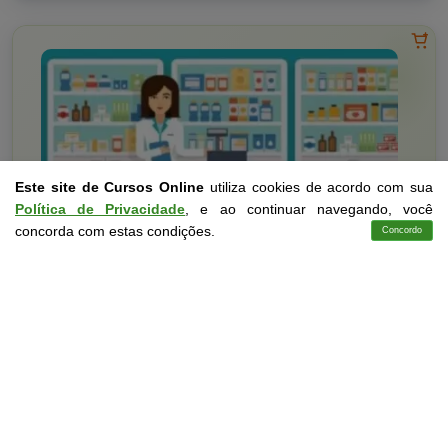
Este site de Cursos Online
utiliza cookies de acordo com sua
Política de Privacidade
, e ao continuar navegando, você
concorda com estas condições.
Concordo
Cursos
Aplicativo
Login
Contato
Saúde
10 a 60 horas
Noções Básicas em Higiene e Segurança no Trabalho
Curso Livre
Curso
Gratuito
3,0 · Estrelas
CURSO ON-LINE