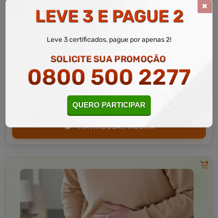
LEVE 3 E PAGUE 2
Leve 3 certificados, pague por apenas 2!
Educação
10 a 60 horas
SOLICITE SUA PROMOÇÃO
Saúde, Higiene e Ambiente Escolar
0800 500 2277
Curso Livre
Curso
Gratuito
3,0 · Estrelas
QUERO PARTICIPAR
CURSO ON-LINE
MATRICULAR AGORA