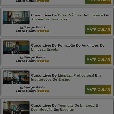
Curso Grátis
Curso Livre De
Boas
Práticas
De
Limpeza
Em
Ambientes
Escolares
60 hs
Serviços Gerais
MATRICULAR
Curso Grátis
Curso Livre De Formação De Auxiliares De
Limpeza
Escolar
60 hs
Serviços Gerais
MATRICULAR
Curso Grátis
Curso Livre De
Limpeza
Profissional
Em
Instituições
De
Ensino
60 hs
Serviços Gerais
MATRICULAR
Curso Grátis
Curso Livre De
Técnicas
De
Limpeza
E
Desinfecção
Em
Escolas
60 hs