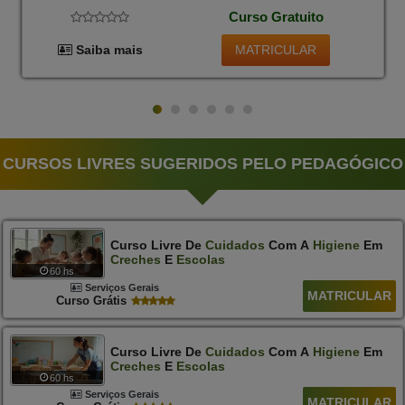
Curso Gratuito
MATRICULAR
Saiba mais
CURSOS LIVRES SUGERIDOS PELO PEDAGÓGICO
Curso Livre De
Cuidados
Com A
Higiene
Em
Creches
E
Escolas
60 hs
Serviços Gerais
MATRICULAR
Curso Grátis
Curso Livre De
Cuidados
Com A
Higiene
Em
Creches
E
Escolas
60 hs
Serviços Gerais
MATRICULAR