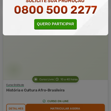
SOLICITE SUA PROMOÇÃO
0800 500 2277
QUERO PARTICIPAR
Curso Livre
10 a 40 horas
Curso Grátis de
História e Cultura Afro-Brasileira
CURSO ON-LINE
DETALHES
MATRICULAR AGORA