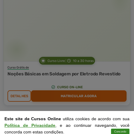
Curso Livre
10 a 30 horas
Curso Grátis de
Noções Básicas em Soldagem por Eletrodo Revestido
CURSO ON-LINE
DETALHES
MATRICULAR AGORA
Este site de Cursos Online
utiliza cookies de acordo com sua
Política de Privacidade
, e ao continuar navegando, você
concorda com estas condições.
Concordo
Cursos
Aplicativo
Login