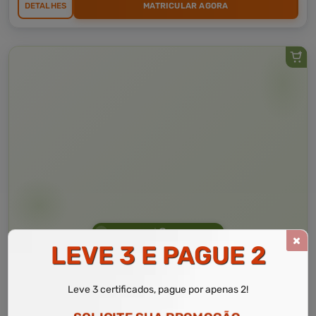
DETALHES
MATRICULAR AGORA
Curso Livre
10 a 60 horas
LEVE 3 E PAGUE 2
Curso Grátis de
Língua Brasileira de Sinais
Leve 3 certificados, pague por apenas 2!
CURSO ON-LINE
DETALHES
MATRICULAR AGORA