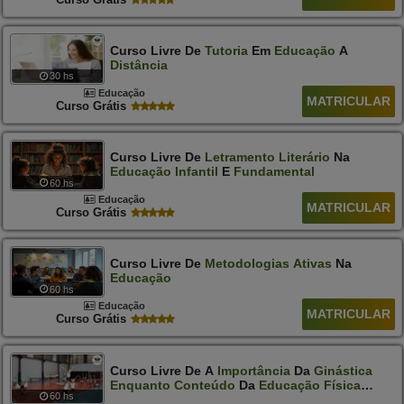
Curso Livre De
Tutoria
Em
Educação
A
Distância
30 hs
Educação
MATRICULAR
Curso Grátis
Curso Livre De
Letramento
Literário
Na
Educação
Infantil
E
Fundamental
60 hs
Educação
MATRICULAR
Curso Grátis
Curso Livre De
Metodologias
Ativas
Na
Educação
60 hs
Educação
MATRICULAR
Curso Grátis
Curso Livre De A
Importância
Da
Ginástica
Enquanto
Conteúdo
Da
Educação
Física
60 hs
Escolar