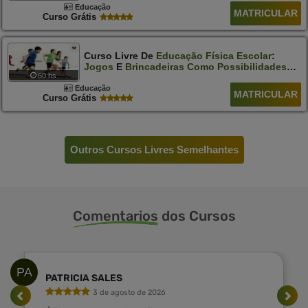
Educação
MATRICULAR
Curso Grátis
Curso Livre De
Educação
Física
Escolar
:
Jogos
E
Brincadeiras
Como
Possibilidades
60 hs
De
Emancipação
Do
Sujeito
Educação
MATRICULAR
Curso Grátis
Outros Cursos Livres Semelhantes
Comentarios
dos Cursos
PA
PATRICIA SALES
3 de agosto de 2026