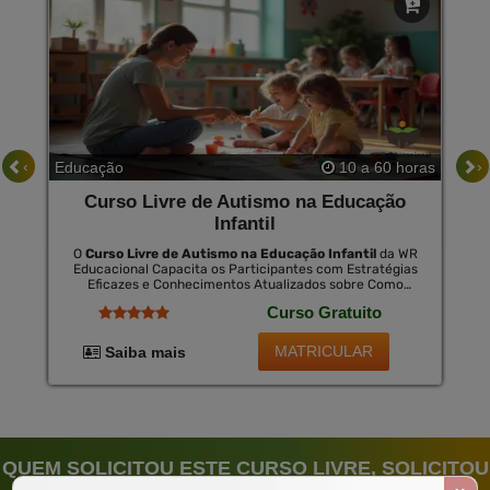
‹
›
Educação
10 a 60 horas
Curso Livre de Autismo na Educação
Infantil
O
Curso Livre de Autismo na Educação Infantil
da WR
Educacional Capacita os Participantes com Estratégias
Eficazes e Conhecimentos Atualizados sobre Como
Educar Crianças com Autismo. Esta Formação É Crucial
Curso Gratuito
para Fomentar Um Ambiente Inclusivo Que Valoriza as
Diferenças e Maximiza o Potencial de Cada Criança. ao
Concluir o Curso, Há a Opção de Certificação, Que É
MATRICULAR
Saiba mais
Válida Nacionalmente por Uma Pequena Taxa,
Proporcionando Novas Oportunidades de Emprego e
Reconhecimento Profissional.
QUEM SOLICITOU ESTE CURSO LIVRE, SOLICITOU