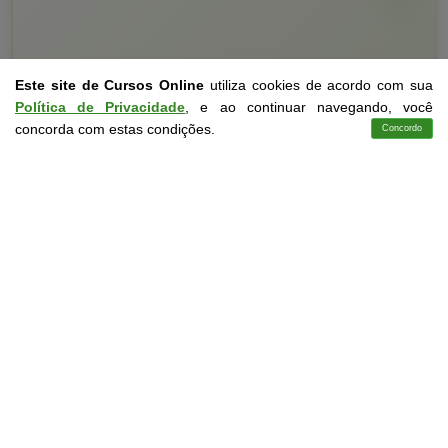
Este site de Cursos Online
utiliza cookies de acordo com sua
Política de Privacidade
, e ao continuar navegando, você
concorda com estas condições.
Concordo
Cursos
Aplicativo
Login
Contato
Curso Livre
10 a 60 horas
Curso Grátis de
Impactos Ambientais da Agricultura Irrigada
CURSO ON-LINE
DETALHES
MATRICULAR AGORA