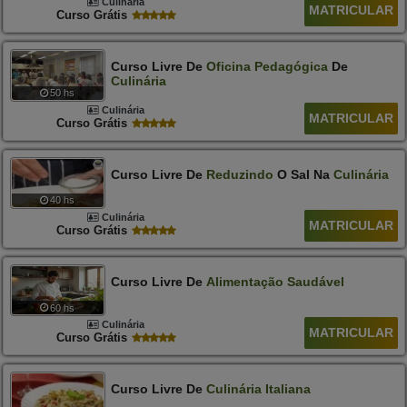
Culinária
MATRICULAR
Curso Grátis
Curso Livre De
Oficina
Pedagógica
De
Culinária
50 hs
Culinária
MATRICULAR
Curso Grátis
Curso Livre De
Reduzindo
O Sal Na
Culinária
40 hs
Culinária
MATRICULAR
Curso Grátis
Curso Livre De
Alimentação
Saudável
60 hs
Culinária
MATRICULAR
Curso Grátis
Curso Livre De
Culinária
Italiana