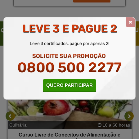
LEVE 3 E PAGUE 2
QUEM SOLICITOU ESTE CURSO LIVRE, SOLICITOU
TAMBÉM
Leve 3 certificados, pague por apenas 2!
SOLICITE SUA PROMOÇÃO
0800 500 2277
QUERO PARTICIPAR
Culinária
10 a 60 horas
Curso Livre de Conceitos de Alimentação e