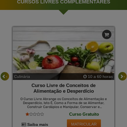
CURSOS LIVRES COMPLEMENTARES
‹
›
Culinária
10 a 60 horas
Curso Livre de Conceitos de
Alimentação e Desperdício
O Curso Livre Abrange os Conceitos de Alimentação e
Desperdício, Isto É, Como a Forma de se Alimentar,
Construir Cardápios e Manipular, Conservar e
Armazenar Alimentos Pode Influenciar na Quantidade
Curso Gratuito
de Alimentos Desperdiçados e Como a Consciência
Social Vem Mudando para a Promoção da Preservação
dos Alimentos e Prezando Pelo Menor Desperdício
MATRICULAR
Saiba mais
Possível.