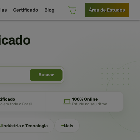
ias
Certificado
Blog
Área de Estudos
icado
Buscar
tificado
100% Online
do em todo o Brasil
Estude no seu ritmo
Indústria e Tecnologia
Mais