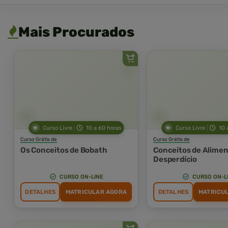
Mais Procurados
Curso Livre
10 a 60 horas
Curso Livre
10 
Curso Grátis de
Curso Grátis de
Os Conceitos de Bobath
Conceitos de Alimen
Desperdício
CURSO ON-LINE
CURSO ON-L
DETALHES
MATRICULAR AGORA
DETALHES
MATRICU