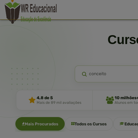
Cur
4,8 de 5
10 milhões
Mais de 89 mil avaliações
Alunos em tod
Mais Procurados
Todos os Cursos
Educa