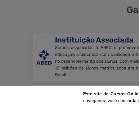
Ga
Instituição Associada
Somos associados à ABED e promove
educação a distância com qualidade e f
no desenvolvimento dos alunos. Com mais
10 milhões de alunos matriculados em t
Brasil.
Compromisso
Este site de Cursos Onli
Garantimos a legitimidade dos certifica
navegando, você concorda 
que são emitidos somente após aprovaçã
cumprimento da carga horária, conformid
com os critérios do Ministério Público
Minas Gerais.