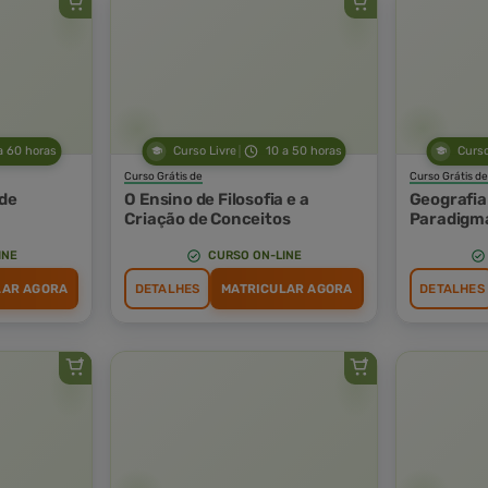
a 60 horas
Curso Livre
10 a 50 horas
Curso
Curso Grátis de
Curso Grátis de
 de
O Ensino de Filosofia e a
Geografia
Criação de Conceitos
Paradigm
Prelimina
INE
CURSO ON-LINE
LAR AGORA
DETALHES
MATRICULAR AGORA
DETALHES