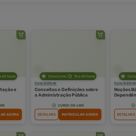
a 60 horas
Curso Livre
10 a 60 horas
Curso
Curso Grátis de
Curso Grátis de
tação e
Conceitos e Definições sobre
Noções Bá
a Administração Pública
Dependên
Conceitos
INE
CURSO ON-LINE
LAR AGORA
DETALHES
MATRICULAR AGORA
DETALHES