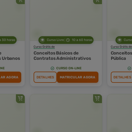
a 30 horas
Curso Livre
10 a 60 horas
Curso
Curso Grátis de
Curso Grátis de
e
Conceitos Básicos de
Conceitos
s Urbanos
Contratos Administrativos
Pública
INE
CURSO ON-LINE
LAR AGORA
DETALHES
MATRICULAR AGORA
DETALHES