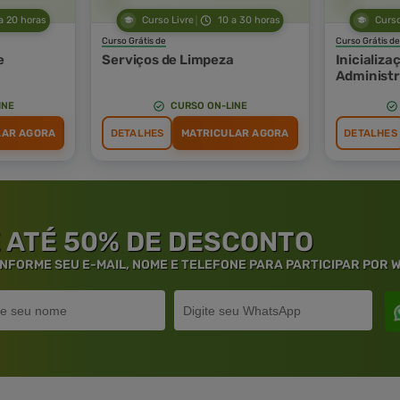
a 20 horas
Curso Livre
10 a 30 horas
Curso
Curso Grátis de
Curso Grátis de
e
Serviços de Limpeza
Inicializa
Administr
INE
CURSO ON-LINE
LAR AGORA
DETALHES
MATRICULAR AGORA
DETALHES
 ATÉ 50% DE DESCONTO
 INFORME SEU E-MAIL, NOME E TELEFONE PARA PARTICIPAR POR