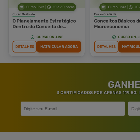
Curso Livre
10 a 60 horas
Curso Livre
10 
Curso Grátis de
Curso Grátis de
O Planejamento Estratégico
Conceitos Básicos d
Dentro do Conceito de
Microeconomia
Administração Estratégica
CURSO ON-LINE
CURSO ON-L
DETALHES
MATRICULAR AGORA
DETALHES
MATRICU
GANHE
3 CERTIFICADOS POR APENAS 119,80.