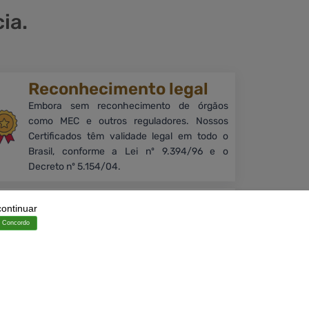
ia.
Reconhecimento legal
Embora sem reconhecimento de órgãos
como MEC e outros reguladores. Nossos
Certificados têm validade legal em todo o
Brasil, conforme a Lei nº 9.394/96 e o
Decreto nº 5.154/04.
Aprendizado
continuar
Nossos cursos que oferecem uma
Concordo
oportunidade única de aprimoramento e
crescimento profissional, incentivando a
busca pelo conhecimento e preparando os
alunos para novas conquistas.