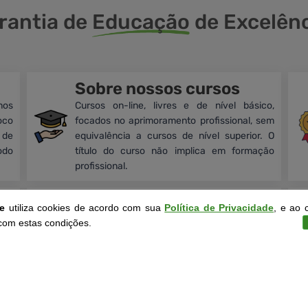
rantia de
Educação
de Excelênc
Sobre nossos cursos
mos
Cursos on-line, livres e de nível básico,
oco
focados no aprimoramento profissional, sem
 de
equivalência a cursos de nível superior. O
odo
título do curso não implica em formação
profissional.
Certificação
ne
utiliza cookies de acordo com sua
Política de Privacidade
, e ao 
dos
Nossos certificados digitais são legitimados
com estas condições.
o e
pela assinatura eletrônica do Coordenador
ade
Pedagógico, validada no site
g
o
v
.b
r
.
 de
Garantindo sua autenticidade e utilidade para
os alunos.