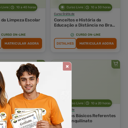
 Livre
10 a 40 horas
Curso Livre
10 a 30 horas
Curso Grátis de
 da Limpeza Escolar
Conceitos e História da
Educação a Distância no Brasil
e no Mundo
CURSO ON-LINE
CURSO ON-LINE
MATRICULAR AGORA
DETALHES
MATRICULAR AGORA
 Livre
10 a 60 horas
Curso Livre
10 a 20 horas
Curso Grátis de
Básico de Endemias
Conceitos Básicos Referentes
as
a Lei do Inquilinato