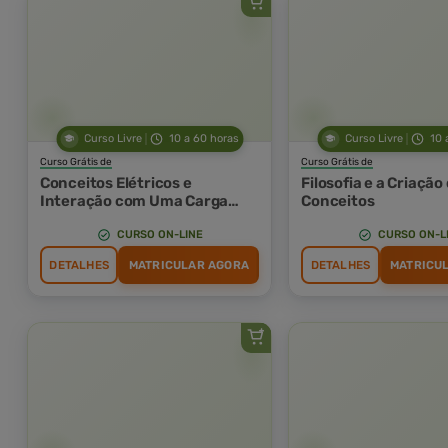
Curso Livre
10 a 60 horas
Curso Livre
10 
Curso Grátis de
Curso Grátis de
Conceitos Elétricos e
Filosofia e a Criação
Interação com Uma Carga
Conceitos
Resistiva
CURSO ON-LINE
CURSO ON-L
DETALHES
MATRICULAR AGORA
DETALHES
MATRICU