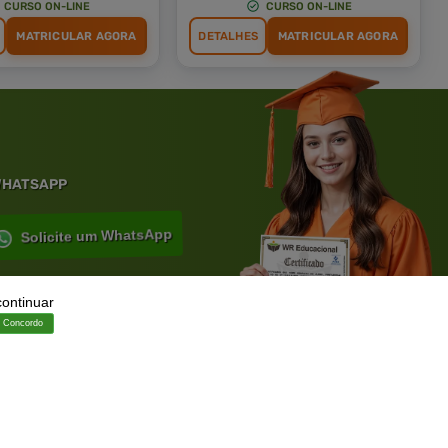
CURSO ON-LINE
CURSO ON-LINE
MATRICULAR AGORA
DETALHES
MATRICULAR AGORA
 WHATSAPP
Solicite um WhatsApp
continuar
Concordo
ia.