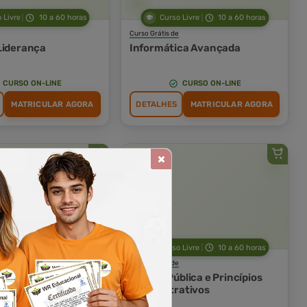
 Livre
10 a 60 horas
Curso Livre
10 a 60 horas
Curso Grátis de
Liderança
Informática Avançada
CURSO ON-LINE
CURSO ON-LINE
MATRICULAR AGORA
DETALHES
MATRICULAR AGORA
 Livre
10 a 60 horas
Curso Livre
10 a 60 horas
Curso Grátis de
ovimentação
Gestão Pública e Princípios
al de Produtos
Administrativos