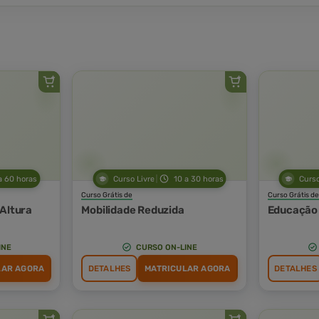
a 60 horas
Curso Livre
10 a 30 horas
Curso
Curso Grátis de
Curso Grátis de
 Altura
Mobilidade Reduzida
Educação 
INE
CURSO ON-LINE
LAR AGORA
DETALHES
MATRICULAR AGORA
DETALHES