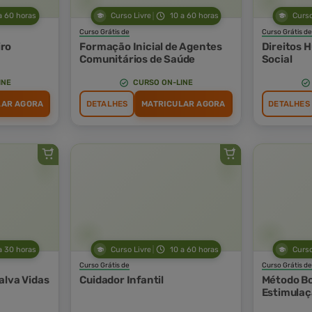
a 60 horas
Curso Livre
10 a 60 horas
Curso
Curso Grátis de
Curso Grátis de
ro
Formação Inicial de Agentes
Direitos 
Comunitários de Saúde
Social
INE
CURSO ON-LINE
LAR AGORA
DETALHES
MATRICULAR AGORA
DETALHES
a 30 horas
Curso Livre
10 a 60 horas
Curso
Curso Grátis de
Curso Grátis de
alva Vidas
Cuidador Infantil
Método Bo
Estimulaç