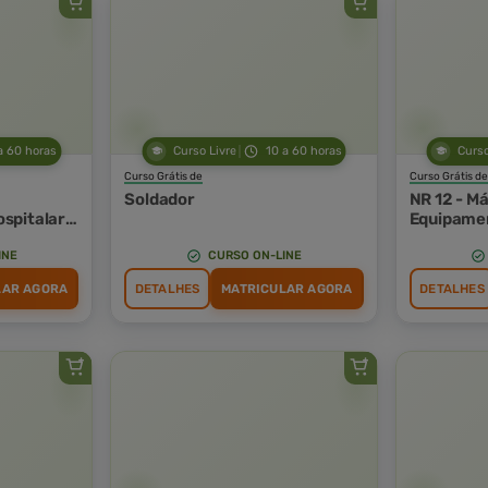
a 60 horas
Curso Livre
10 a 60 horas
Curso
Curso Grátis de
Curso Grátis de
Soldador
NR 12 - M
spitalar
Equipame
ico de
INE
CURSO ON-LINE
LAR AGORA
DETALHES
MATRICULAR AGORA
DETALHES