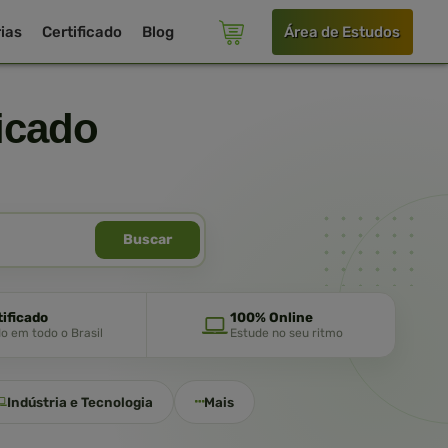
ias
Certificado
Blog
Área de Estudos
icado
Buscar
tificado
100% Online
do em todo o Brasil
Estude no seu ritmo
Indústria e Tecnologia
Mais