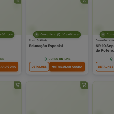
a 60 horas
Curso Livre
10 a 60 horas
Curso
Curso Grátis de
Curso Grátis de
Educação Especial
NR 10 Sep 
de Potênc
INE
CURSO ON-LINE
LAR AGORA
DETALHES
MATRICULAR AGORA
DETALHES