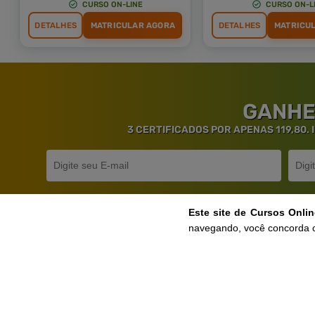
CURSO ON-LINE
CURSO ON-L
DETALHES
MATRICULAR AGORA
DETALHES
MATRICU
GANHE
3 CERTIFICADOS POR APENAS 119,80.
Este site de Cursos Onli
navegando, você concorda 
Ga