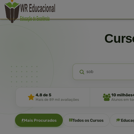
Cur
4,8 de 5
10 milhões
Mais de 89 mil avaliações
Alunos em tod
Mais Procurados
Todos os Cursos
Educa