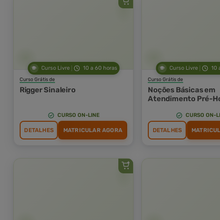
Curso Livre
10 a 60 horas
Curso Livre
10 
Curso Grátis de
Curso Grátis de
Rigger Sinaleiro
Noções Básicas em
Atendimento Pré-Ho
(APH) e Suporte Bás
Vida (SBV)
CURSO ON-LINE
CURSO ON-L
DETALHES
MATRICULAR AGORA
DETALHES
MATRICU