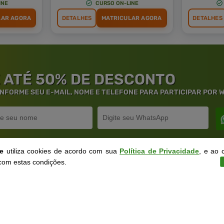
INE
CURSO ON-LINE
LAR AGORA
DETALHES
MATRICULAR AGORA
DETALHES
 ATÉ 50% DE DESCONTO
 INFORME SEU E-MAIL, NOME E TELEFONE PARA PARTICIPAR POR
ne
utiliza cookies de acordo com sua
Política de Privacidade
, e ao 
com estas condições.
rantia de
Educação
de Excelênc