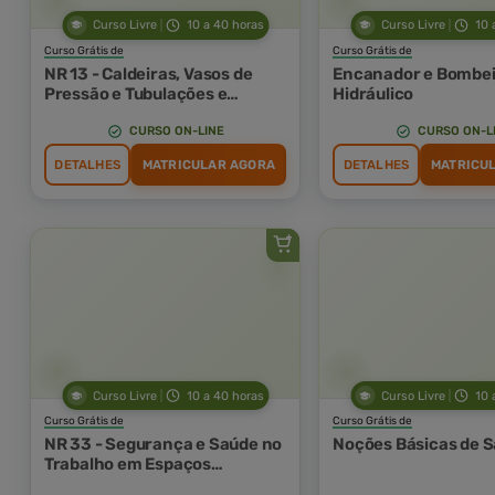
Curso Livre
10 a 40 horas
Curso Livre
10 
Curso Grátis de
Curso Grátis de
NR 13 - Caldeiras, Vasos de
Encanador e Bombei
Pressão e Tubulações e
Hidráulico
Tanques Metálicos de
Armazenamento
CURSO ON-LINE
CURSO ON-L
DETALHES
MATRICULAR AGORA
DETALHES
MATRICU
Curso Livre
10 a 40 horas
Curso Livre
10 
Curso Grátis de
Curso Grátis de
NR 33 - Segurança e Saúde no
Noções Básicas de S
Trabalho em Espaços
Confinados