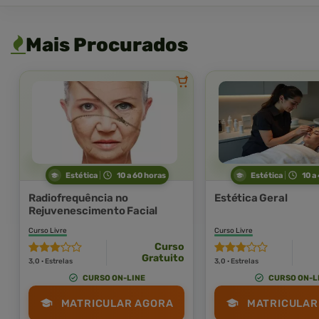
Mais Procurados
Estética
10 a 60 horas
Estética
10 a
Radiofrequência no
Estética Geral
Rejuvenescimento Facial
Curso Livre
Curso Livre
Curso
Gratuito
3,0 · Estrelas
3,0 · Estrelas
CURSO ON-LINE
CURSO ON-L
MATRICULAR AGORA
MATRICULAR