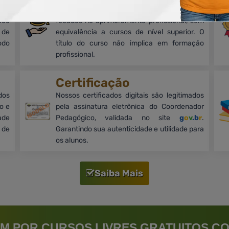
mos
Cursos on-line, livres e de nível básico,
oco
focados no aprimoramento profissional, sem
 de
equivalência a cursos de nível superior. O
odo
título do curso não implica em formação
profissional.
Certificação
dos
Nossos certificados digitais são legitimados
o e
pela assinatura eletrônica do Coordenador
ade
Pedagógico, validada no site
g
o
v
.b
r
.
 de
Garantindo sua autenticidade e utilidade para
os alunos.
Saiba Mais
M POR CURSOS LIVRES GRATUITOS CO