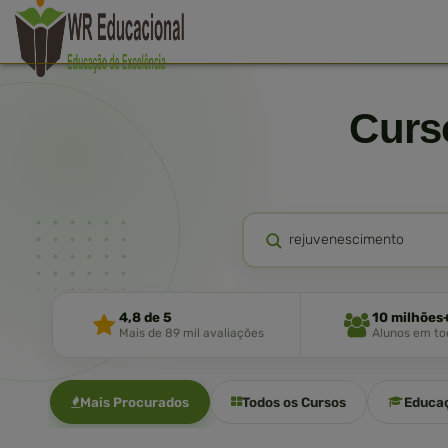
Cur
4,8 de 5
10 milhões
Mais de 89 mil avaliações
Alunos em tod
Mais Procurados
Todos os Cursos
Educa