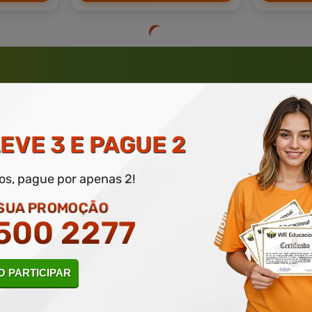
 ATÉ 50% DE DESCONTO
 INFORME SEU E-MAIL, NOME E TELEFONE PARA PARTICIPAR POR
EVE 3 E PAGUE 2
dos, pague por apenas 2!
 SUA PROMOÇÃO
500 2277
rantia de
Educação
de Excelênc
 PARTICIPAR
Sobre nossos cursos