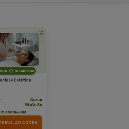
ética
10 a 60 horas
acial e Estética
Curso
Gratuito
CURSO ON-LINE
TRICULAR AGORA