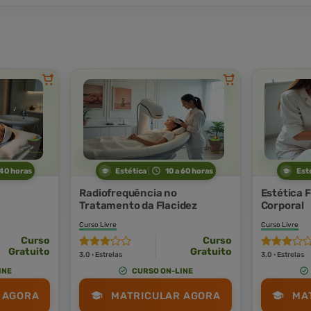
 40 horas
Estética
10 a 60 horas
Est
Radiofrequência no
Estética F
Tratamento da Flacidez
Corporal
Curso Livre
Curso Livre
Curso
Curso
Gratuito
Gratuito
3,0 · Estrelas
3,0 · Estrelas
INE
CURSO ON-LINE
 AGORA
MATRICULAR AGORA
MA