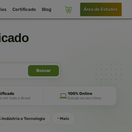
ias
Certificado
Blog
Área de Estudos
icado
Buscar
tificado
100% Online
do em todo o Brasil
Estude no seu ritmo
Indústria e Tecnologia
Mais