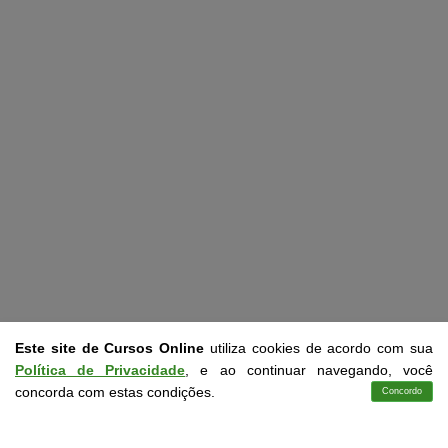
Este site de Cursos Online
utiliza cookies de acordo com sua
Política de Privacidade
, e ao continuar navegando, você
concorda com estas condições.
Concordo
Cursos
Aplicativo
Login
Contato