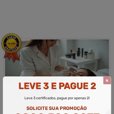
LEVE 3 E PAGUE 2
CURSO LIVRE DE ESTÉTICA FACIAL E ESTÉTICA
CORPORAL
Leve 3 certificados, pague por apenas 2!
WR Educacional
Cursos
Área de Estética
Curso Livre de Estética Facial e Estética Corporal
SOLICITE SUA PROMOÇÃO