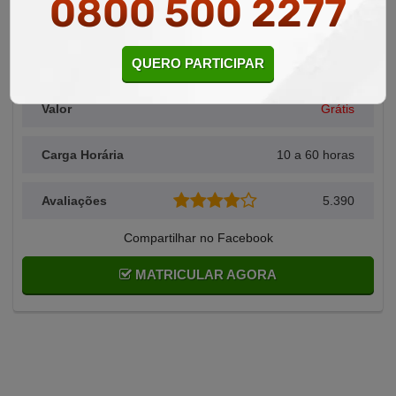
0800 500 2277
Área Relacionada
Estética
QUERO PARTICIPAR
Alunos Matriculados
6.737
Valor
Grátis
Carga Horária
10 a 60 horas
Avaliações
5.390
Compartilhar no Facebook
MATRICULAR AGORA