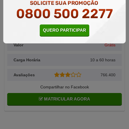
SOLICITE SUA PROMOÇÃO
0800 500 2277
Área Relacionada
Estética
QUERO PARTICIPAR
Alunos Matriculados
958
Valor
Grátis
Carga Horária
10 a 60 horas
Avaliações
766.400
Compartilhar no Facebook
MATRICULAR AGORA