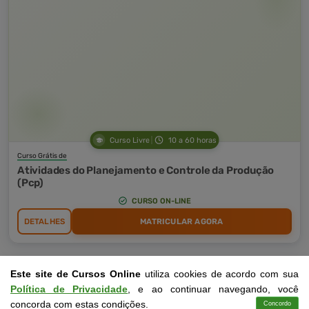
Curso Livre
10 a 60 horas
Curso Grátis de
Atividades do Planejamento e Controle da Produção
(Pcp)
CURSO ON-LINE
DETALHES
MATRICULAR AGORA
Este site de Cursos Online
utiliza cookies de acordo com sua
Política de Privacidade
, e ao continuar navegando, você
concorda com estas condições.
Concordo
Cursos
Aplicativo
Login