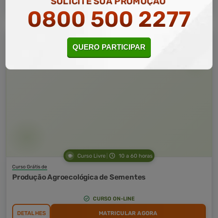
SOLICITE SUA PROMOÇÃO
0800 500 2277
QUERO PARTICIPAR
Curso Livre
10 a 60 horas
Curso Grátis de
Produção Agroecológica de Sementes
CURSO ON-LINE
DETALHES
MATRICULAR AGORA