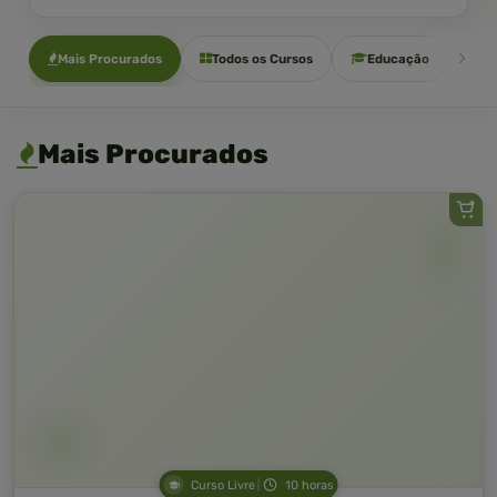
Mais Procurados
Todos os Cursos
Educação
Sa
Mais Procurados
Curso Livre
10 horas