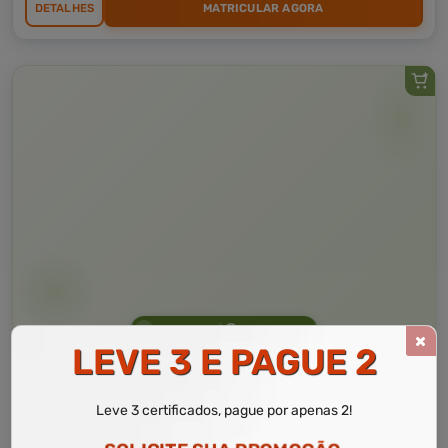
DETALHES
MATRICULAR AGORA
Curso Livre
10 a 20 horas
LEVE 3 E PAGUE 2
Curso Grátis de
Edição de Áudio
Leve 3 certificados, pague por apenas 2!
CURSO ON-LINE
DETALHES
MATRICULAR AGORA