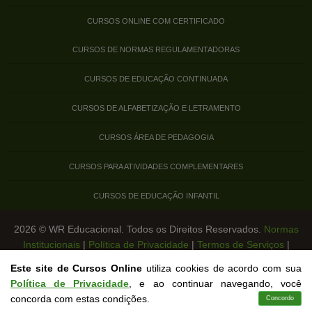
CURSOS ONLINE COM CERTIFICADO
CURSOS DE NORMAS REGULAMENTADORAS
CURSOS DE EDUCAÇÃO CONTINUADA
CURSOS DE ALFABETIZAÇÃO E LETRAMENTO
CURSOS ÁREA DE PEDAGOGIA
CURSOS PARA ATIVIDADES COMPLEMENTARES
CURSOS DE EDUCAÇÃO INFANTIL
2026 © WR Educacional. Todos os Direitos Reservados.
Normas
Institucionais
|
Política de Privacidade
|
Termos de Serviços
|
Legislação de Cursos Livres
Este site de Cursos Online
utiliza cookies de acordo com sua
Política de Privacidade
, e ao continuar navegando, você
concorda com estas condições.
Concordo
Cursos
Aplicativo
Login
Contato