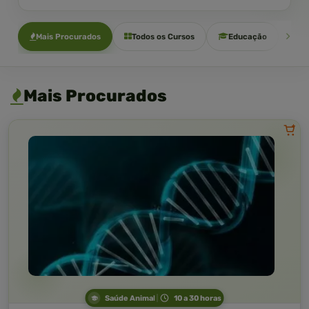
Mais Procurados
Todos os Cursos
Educação
Sa
Mais Procurados
Saúde Animal
10 a 30 horas