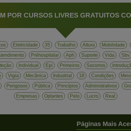
M POR CURSOS LIVRES GRATUITOS CO
ços
Eletricidade
35
Trabalho
Altura
Mobilidade
tendimento
Préhospitalar
Aph
Suporte
Vida
Sbv
teção
Individual
Epi
Primeiros
Socorros
Introduç
o
Vigia
Mecânica
Industrial
18
Condições
Meio
Perigosos
Pública
Princípios
Administrativos
Gra
Empresas
Optantes
Pelo
Lucro
Real
Páginas Mais Ace