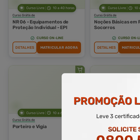
Curso Livre
10 a 40 horas
Curso Livre
10 
Curso Grátis de
Curso Grátis de
NR 06 - Equipamentos de
Noções Básicas em 
Proteção Individual - EPI
Socorros
CURSO ON-LINE
CURSO ON-L
DETALHES
MATRICULAR AGORA
DETALHES
MATRICU
PROMOÇÃO
L
Curso Livre
10 a 60 horas
Curso Livre
10 
Leve 3 certifica
Curso Grátis de
Curso Grátis de
Porteiro e Vigia
Mecânica Industrial
SOLICITE