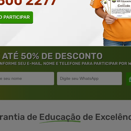
500 2277
INE
CURSO ON-LINE
LAR AGORA
DETALHES
MATRICULAR AGORA
DETALHES
 PARTICIPAR
 ATÉ 50% DE DESCONTO
 INFORME SEU E-MAIL, NOME E TELEFONE PARA PARTICIPAR POR
rantia de
Educação
de Excelênc