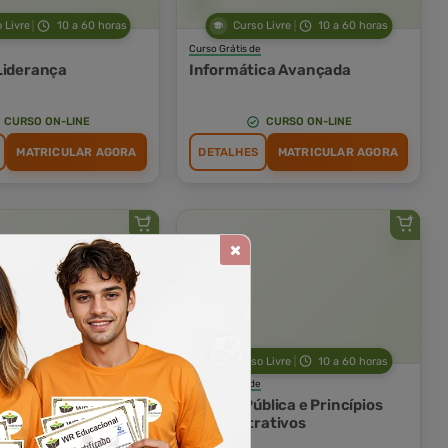
 Livre
10 a 60 horas
Curso Livre
10 a 60 horas
Curso Grátis de
Liderança
Informática Avançada
CURSO ON-LINE
CURSO ON-LINE
MATRICULAR AGORA
DETALHES
MATRICULAR AGORA
 Livre
10 a 60 horas
Curso Livre
10 a 60 horas
Curso Grátis de
ovimentação
Gestão Pública e Princípios
al de Produtos
Administrativos