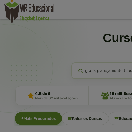
Cur
4,8 de 5
10 milhões
Mais de 89 mil avaliações
Alunos em tod
Mais Procurados
Todos os Cursos
Educa