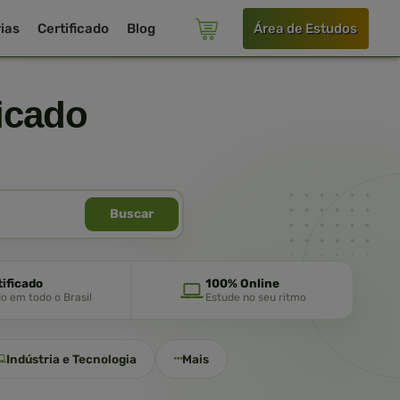
ias
Certificado
Blog
Área de Estudos
icado
Buscar
tificado
100% Online
do em todo o Brasil
Estude no seu ritmo
Indústria e Tecnologia
Mais