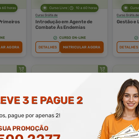
a 60 horas
Curso Livre
10 a 60 horas
Curso
Curso Grátis de
Curso Grátis de
Primeiros
Introdução em Agente de
Gestão e 
Combate Às Endemias
INE
CURSO ON-LINE
LAR AGORA
DETALHES
MATRICULAR AGORA
DETALHES
EVE 3 E PAGUE 2
a 60 horas
Curso Livre
10 a 60 horas
Curso
dos, pague por apenas 2!
Curso Grátis de
Curso Grátis de
NR 18 - Condições e Meio
MOPP - M
 SUA PROMOÇÃO
Ambiente de Trabalho na
Operacion
Indústria da Construção
Perigosos