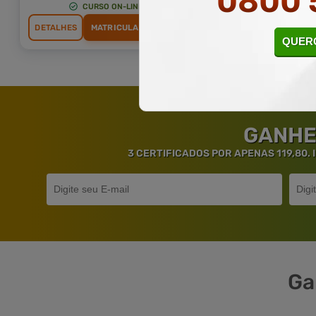
0800 
CURSO ON-LINE
CURSO ON-L
DETALHES
MATRICULAR AGORA
DETALHES
MATRICU
QUERO
GANHE
3 CERTIFICADOS POR APENAS 119,80.
Ga