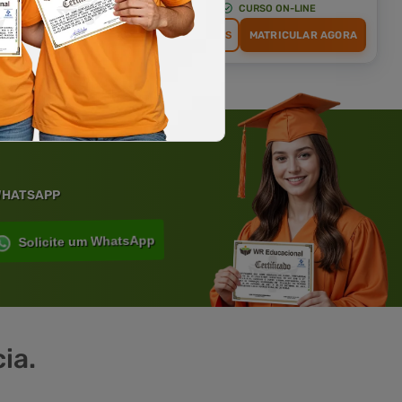
CURSO ON-LINE
CURSO ON-LINE
MATRICULAR AGORA
DETALHES
MATRICULAR AGORA
 WHATSAPP
Solicite um WhatsApp
ia.