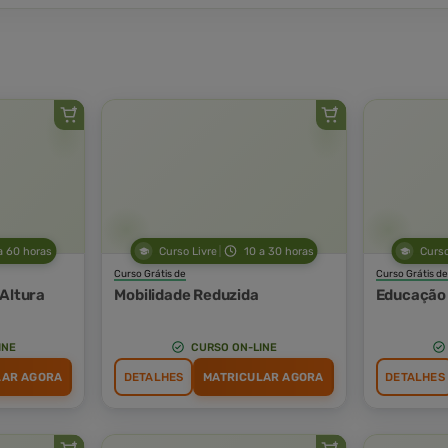
a 60 horas
Curso Livre
10 a 30 horas
Curso
Curso Grátis de
Curso Grátis de
 Altura
Mobilidade Reduzida
Educação 
INE
CURSO ON-LINE
LAR AGORA
DETALHES
MATRICULAR AGORA
DETALHES