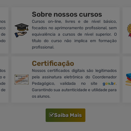
Sobre nossos cursos
mos
Cursos on-line, livres e de nível básico,
oco
focados no aprimoramento profissional, sem
 de
equivalência a cursos de nível superior. O
odo
título do curso não implica em formação
profissional.
Certificação
dos
Nossos certificados digitais são legitimados
o e
pela assinatura eletrônica do Coordenador
ade
Pedagógico, validada no site
g
o
v
.b
r
.
 de
Garantindo sua autenticidade e utilidade para
os alunos.
Saiba Mais