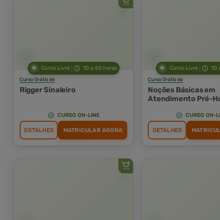
Curso Livre
10 a 60 horas
Curso Livre
10 
Curso Grátis de
Curso Grátis de
Rigger Sinaleiro
Noções Básicas em
Atendimento Pré-Ho
(APH) e Suporte Bás
Vida (SBV)
CURSO ON-LINE
CURSO ON-L
DETALHES
MATRICULAR AGORA
DETALHES
MATRICU