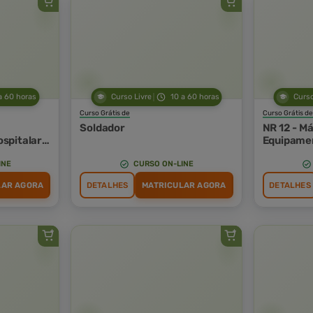
a 60 horas
Curso Livre
10 a 60 horas
Curso
Curso Grátis de
Curso Grátis de
Soldador
NR 12 - M
spitalar
Equipame
ico de
INE
CURSO ON-LINE
LAR AGORA
DETALHES
MATRICULAR AGORA
DETALHES