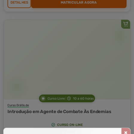
DETALHES
MATRICULAR AGORA
Curso Livre
10 a 60 horas
Curso Grátis de
Introdução em Agente de Combate Às Endemias
CURSO ON-LINE
DETALHES
MATRICULAR AGORA