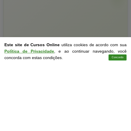
Este site de Cursos Online
utiliza cookies de acordo com sua
Política de Privacidade
, e ao continuar navegando, você
Curso Livre
10 a 60 horas
concorda com estas condições.
Concordo
Cursos
Aplicativo
Login
Contato
Curso Grátis de
Educação Especial
CURSO ON-LINE
DETALHES
MATRICULAR AGORA