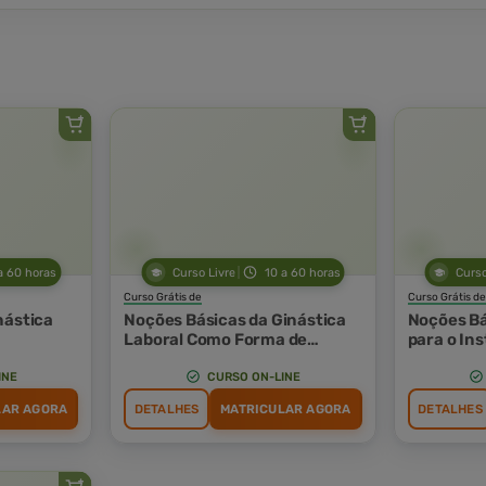
a 60 horas
Curso Livre
10 a 60 horas
Curso
Curso Grátis de
Curso Grátis de
nástica
Noções Básicas da Ginástica
Noções Bá
Laboral Como Forma de
para o Ins
Promoção à Saúde
Jump, Ste
Aeróbica
INE
CURSO ON-LINE
LAR AGORA
DETALHES
MATRICULAR AGORA
DETALHES