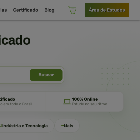
ias
Certificado
Blog
Área de Estudos
icado
Buscar
tificado
100% Online
do em todo o Brasil
Estude no seu ritmo
Indústria e Tecnologia
Mais