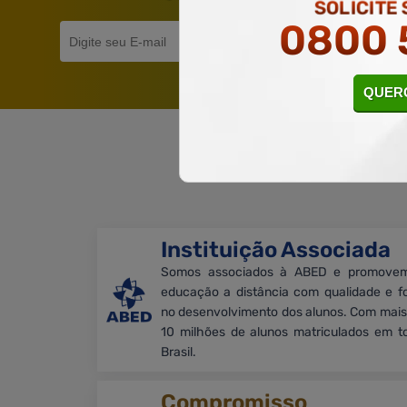
SOLICITE
0800 
QUERO
Ga
Instituição Associada
Somos associados à ABED e promove
educação a distância com qualidade e f
no desenvolvimento dos alunos. Com mais
10 milhões de alunos matriculados em t
Brasil.
Compromisso