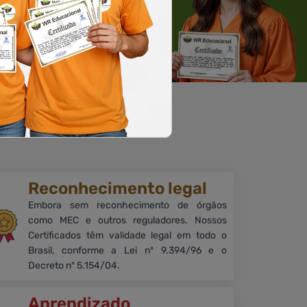
Solicite um WhatsApp
ia.
Reconhecimento legal
Embora sem reconhecimento de órgãos
como MEC e outros reguladores. Nossos
Certificados têm validade legal em todo o
Brasil, conforme a Lei nº 9.394/96 e o
Decreto nº 5.154/04.
Aprendizado