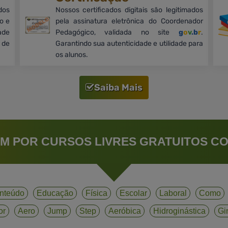
dos
Nossos certificados digitais são legitimados
o e
pela assinatura eletrônica do Coordenador
ade
Pedagógico, validada no site
g
o
v
.b
r
.
 de
Garantindo sua autenticidade e utilidade para
os alunos.
Saiba Mais
M POR CURSOS LIVRES GRATUITOS CO
nteúdo
Educação
Física
Escolar
Laboral
Como
or
Aero
Jump
Step
Aeróbica
Hidroginástica
Gi