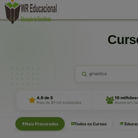
Cur
4,8 de 5
10 milhões
Mais de 89 mil avaliações
Alunos em tod
Mais Procurados
Todos os Cursos
Educa