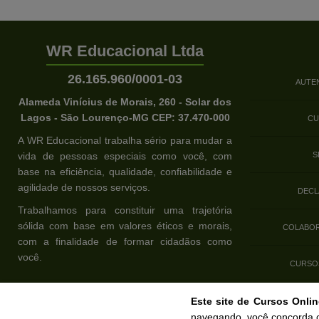
WR Educacional Ltda
26.165.960/0001-03
AUTE
Alameda Vinícius de Morais, 260 - Solar dos
Lagos - São Lourenço-MG CEP: 37.470-000
CU
A WR Educacional trabalha sério para mudar a
vida de pessoas especiais como você, com
S
base na eficiência, qualidade, confiabilidade e
agilidade de nossos serviços.
DECL
Trabalhamos para constituir uma trajetória
sólida com base em valores éticos e morais,
COLABOR
com a finalidade de formar cidadãos como
você.
CURSO
Este site de Cursos Onli
2026 © WR Educacional. Todos os Direit
navegando, você concorda 