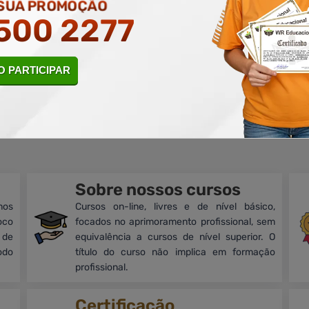
 SUA PROMOÇÃO
500 2277
 PARTICIPAR
rantia de
Educação
de Excelênc
Sobre nossos cursos
mos
Cursos on-line, livres e de nível básico,
oco
focados no aprimoramento profissional, sem
 de
equivalência a cursos de nível superior. O
odo
título do curso não implica em formação
profissional.
Certificação