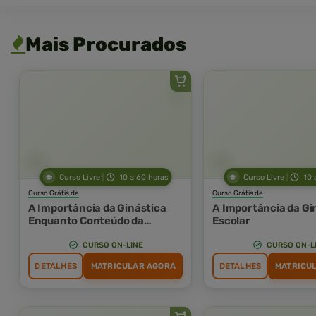
Mais Procurados
Curso Livre
10 a 60 horas
Curso Livre
10 
Curso Grátis de
Curso Grátis de
A Importância da Ginástica
A Importância da Gi
Enquanto Conteúdo da
Escolar
Educação Física Escolar
CURSO ON-LINE
CURSO ON-L
DETALHES
MATRICULAR AGORA
DETALHES
MATRICU