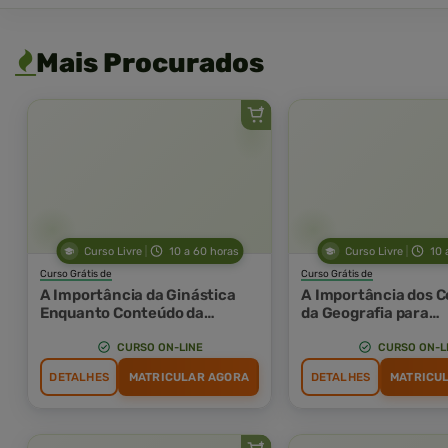
Mais Procurados
Curso Livre
10 a 60 horas
Curso Livre
10 
Curso Grátis de
Curso Grátis de
A Importância da Ginástica
A Importância dos C
Enquanto Conteúdo da
da Geografia para
Educação Física Escolar
Aprendizagem de C
Geográficos Escolar
CURSO ON-LINE
CURSO ON-L
DETALHES
MATRICULAR AGORA
DETALHES
MATRICU