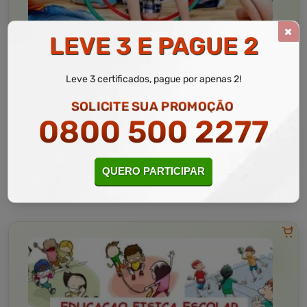
LEVE 3 E PAGUE 2
Educação
10 a 60 horas
Leve 3 certificados, pague por apenas 2!
Educação Física Adaptada
SOLICITE SUA PROMOÇÃO
Curso Livre
0800 500 2277
Curso
Gratuito
3,5 · Estrelas
CURSO ON-LINE
QUERO PARTICIPAR
MATRICULAR AGORA