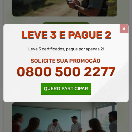
Saúde
10 a 60 horas
LEVE 3 E PAGUE 2
Introdução em Agente de Combate Às Endemias
Curso Livre
Leve 3 certificados, pague por apenas 2!
Curso
Gratuito
SOLICITE SUA PROMOÇÃO
4,5 · Estrelas
0800 500 2277
CURSO ON-LINE
MATRICULAR AGORA
QUERO PARTICIPAR