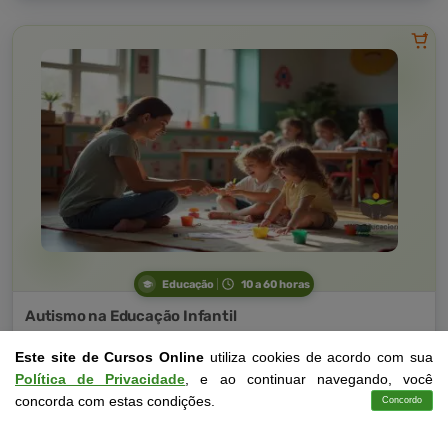
Educação
10 a 60 horas
Autismo na Educação Infantil
Curso Livre
Este site de Cursos Online
utiliza cookies de acordo com sua
Curso
Política de Privacidade
, e ao continuar navegando, você
Gratuito
4,0 · Estrelas
concorda com estas condições.
Concordo
Cursos
Aplicativo
Login
Contato
CURSO ON-LINE