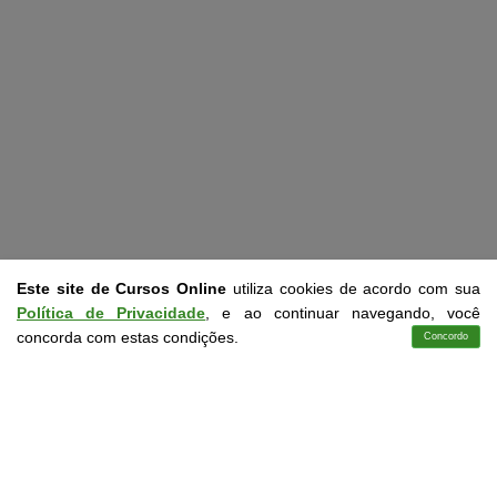
Este site de Cursos Online
utiliza cookies de acordo com sua
Política de Privacidade
, e ao continuar navegando, você
concorda com estas condições.
Concordo
Cursos
Aplicativo
Login
Contato
CURSOS LIVRES EM CONFORMIDADE COM A LDB
9.394/96