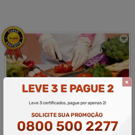
LEVE 3 E PAGUE 2
CURSO LIVRE DE MANUAL DE BOAS PRÁTICAS PARA
MANIPULAÇÃO DE ALIMENTOS
Leve 3 certificados, pague por apenas 2!
WR Educacional
Cursos
Área de Nutrição
Curso Livre de Manual de Boas Práticas para Manipulação de Alimentos
SOLICITE SUA PROMOÇÃO
0800 500 2277
Área Relacionada
Nutrição