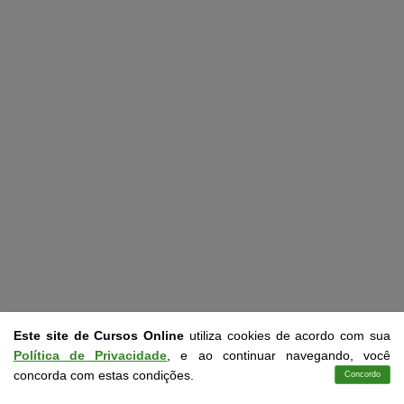
Este site de Cursos Online
utiliza cookies de acordo com sua
Política de Privacidade
, e ao continuar navegando, você
concorda com estas condições.
Concordo
Cursos
Aplicativo
Login
Contato