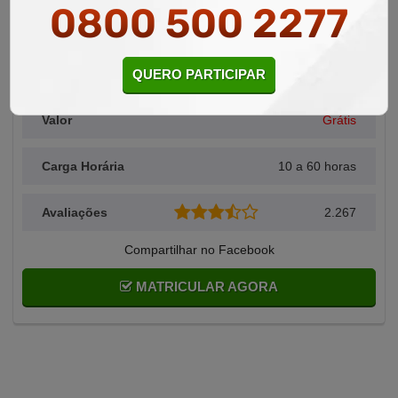
0800 500 2277
Área Relacionada
Culinária
QUERO PARTICIPAR
Alunos Matriculados
2.834
Valor
Grátis
Carga Horária
10 a 60 horas
Avaliações
2.267
Compartilhar no Facebook
MATRICULAR AGORA