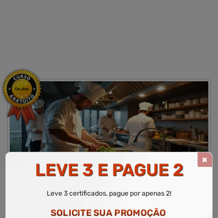
LEVE 3 E PAGUE 2
CURSO LIVRE DE MANIPULAÇÃO ALIMENTOS
Leve 3 certificados, pague por apenas 2!
WR Educacional
Cursos
Área de Culinária
Curso Livre de Manipulação Alimentos
SOLICITE SUA PROMOÇÃO