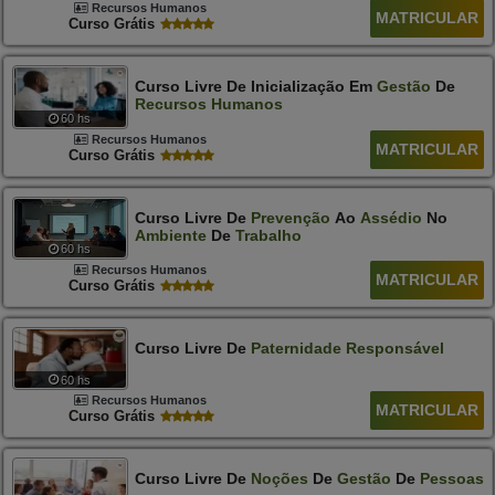
Recursos Humanos
MATRICULAR
Curso Grátis
Curso Livre De Inicialização Em
Gestão
De
Recursos
Humanos
60 hs
Recursos Humanos
MATRICULAR
Curso Grátis
Curso Livre De
Prevenção
Ao
Assédio
No
Ambiente
De
Trabalho
60 hs
Recursos Humanos
MATRICULAR
Curso Grátis
Curso Livre De
Paternidade
Responsável
60 hs
Recursos Humanos
MATRICULAR
Curso Grátis
Curso Livre De
Noções
De
Gestão
De
Pessoas