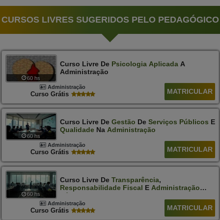
CURSOS LIVRES SUGERIDOS PELO PEDAGÓGICO
Curso Livre De
Psicologia
Aplicada
A
Administração
60 hs
Administração
MATRICULAR
Curso Grátis
Curso Livre De
Gestão
De
Serviços
Públicos
E
Qualidade
Na
Administração
60 hs
Administração
MATRICULAR
Curso Grátis
Curso Livre De
Transparência
,
Responsabilidade
Fiscal
E
Administração
60 hs
Pública
Administração
MATRICULAR
Curso Grátis