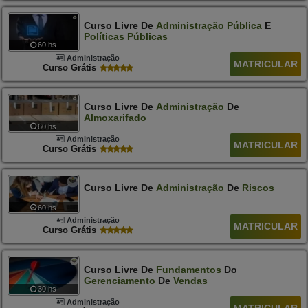
Curso Livre De
Administração
Pública
E
Políticas
Públicas
60 hs
Administração
MATRICULAR
Curso Grátis
Curso Livre De
Administração
De
Almoxarifado
60 hs
Administração
MATRICULAR
Curso Grátis
Curso Livre De
Administração
De
Riscos
60 hs
Administração
MATRICULAR
Curso Grátis
Curso Livre De
Fundamentos
Do
Gerenciamento
De
Vendas
30 hs
Administração
MATRICULAR