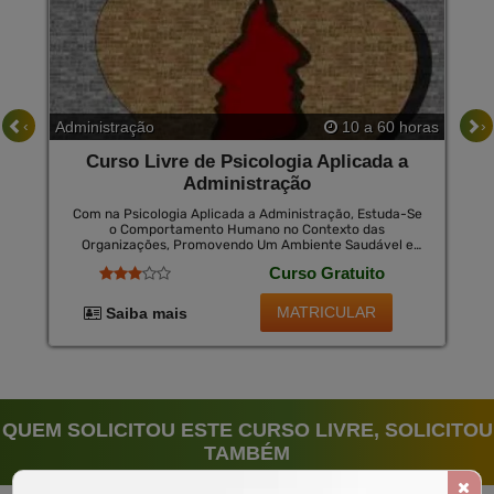
‹
›
Administração
10 a 60 horas
Curso Livre de Psicologia Aplicada a
Administração
Com na Psicologia Aplicada a Administração, Estuda-Se
o Comportamento Humano no Contexto das
Organizações, Promovendo Um Ambiente Saudável e
Produtivo Que Atenda Às Necessidades do Funcionário
Curso Gratuito
e da Organização e Fornece Às Pessoas e Organizações
Maneiras de Lidar Melhor com a Mudança. Portanto,
Estudar Psicologia em Um Curso Livre Administrativo É
MATRICULAR
Saiba mais
Extremamente Importante, Pois Desta Forma Um
Administrador Pode Entender o Comportamento
Humano e Ajudar as Pessoas no Trabalho a se
Motivarem, Entender o Processo de Aprendizagem, a
Eficácia da Liderança e da Tomada de Decisões,
Planejamento e Desenvolvimento, Trabalho em Grupo,
Entre Outros Exemplos.
QUEM SOLICITOU ESTE CURSO LIVRE, SOLICITOU
TAMBÉM