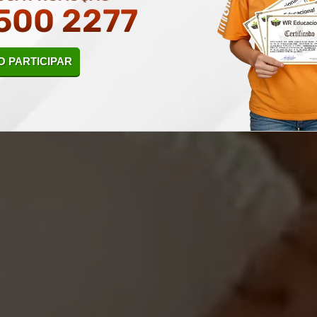
500 2277
criar em uma carreira com o
Curso 
!
 PARTICIPAR
LAR