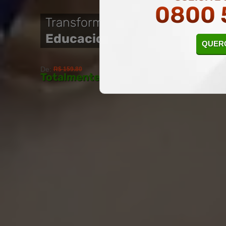
0800 
Transforme sua paixão por 
Educacional
. Inscreva-se hoje
QUERO
De:
R$ 159.80
QUERO MATRICU
Totalmente Grátis