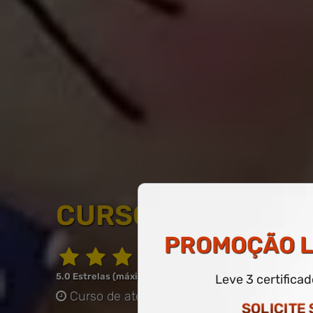
CURSO LIVRE DE 
PROMOÇÃO
L
5.0 Estrelas (máximo de 5.0)
Leve 3 certifica
Curso de até 30 horas
-
COM CERTIFICAD
SOLICITE