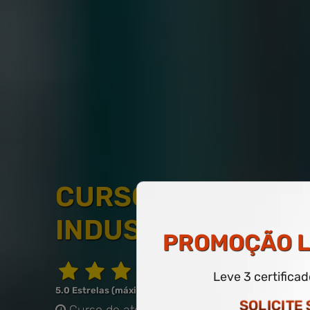
CURSO LIVRE DE 
INDUSTRIAL
PROMOÇÃO
L
Leve 3 certifica
5.0 Estrelas (máximo de 5.0)
SOLICITE