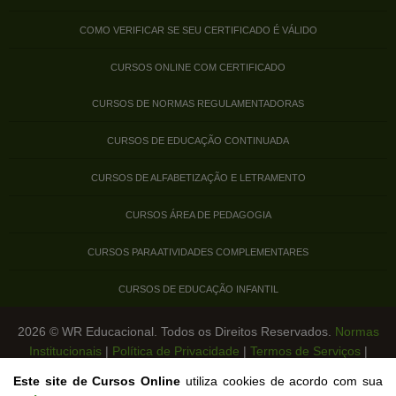
COMO VERIFICAR SE SEU CERTIFICADO É VÁLIDO
CURSOS ONLINE COM CERTIFICADO
CURSOS DE NORMAS REGULAMENTADORAS
CURSOS DE EDUCAÇÃO CONTINUADA
CURSOS DE ALFABETIZAÇÃO E LETRAMENTO
CURSOS ÁREA DE PEDAGOGIA
CURSOS PARA ATIVIDADES COMPLEMENTARES
CURSOS DE EDUCAÇÃO INFANTIL
2026 © WR Educacional. Todos os Direitos Reservados.
Normas
Institucionais
|
Política de Privacidade
|
Termos de Serviços
|
Legislação de Cursos Livres
Este site de Cursos Online
utiliza cookies de acordo com sua