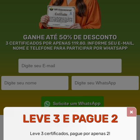
GANHE ATÉ 50% DE DESCONTO
3 CERTIFICADOS POR APENAS 119,80. INFORME SEU E-MAIL,
NOME E TELEFONE PARA PARTICIPAR POR WHATSAPP
Solicite um WhatsApp
LEVE 3 E PAGUE 2
Garantia de
Educação
de Excelência.
Leve 3 certificados, pague por apenas 2!