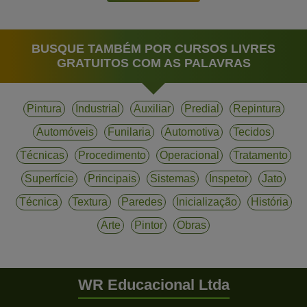
BUSQUE TAMBÉM POR CURSOS LIVRES
GRATUITOS COM AS PALAVRAS
Pintura
Industrial
Auxiliar
Predial
Repintura
Automóveis
Funilaria
Automotiva
Tecidos
Técnicas
Procedimento
Operacional
Tratamento
Superfície
Principais
Sistemas
Inspetor
Jato
Técnica
Textura
Paredes
Inicialização
História
Arte
Pintor
Obras
WR Educacional Ltda