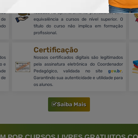
mos
Cursos on-line, livres e de nível básico,
oco
focados no aprimoramento profissional, sem
 de
equivalência a cursos de nível superior. O
odo
título do curso não implica em formação
profissional.
Certificação
dos
Nossos certificados digitais são legitimados
o e
pela assinatura eletrônica do Coordenador
ade
Pedagógico, validada no site
g
o
v
.b
r
.
 de
Garantindo sua autenticidade e utilidade para
os alunos.
Saiba Mais
M POR CURSOS LIVRES GRATUITOS CO