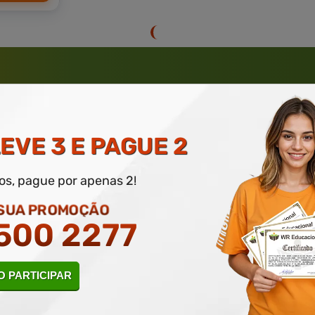
 ATÉ 50% DE DESCONTO
 INFORME SEU E-MAIL, NOME E TELEFONE PARA PARTICIPAR POR
EVE 3 E PAGUE 2
dos, pague por apenas 2!
 SUA PROMOÇÃO
500 2277
rantia de
Educação
de Excelênc
 PARTICIPAR
Sobre nossos cursos