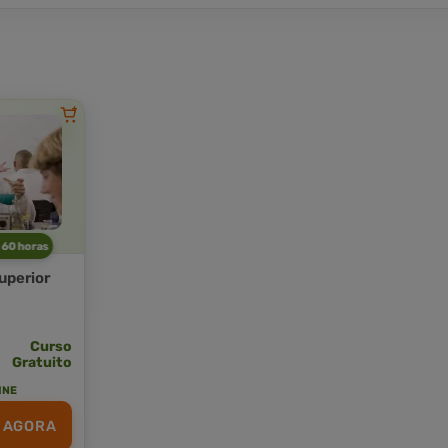
a 60 horas
uperior
Curso
Gratuito
INE
 AGORA