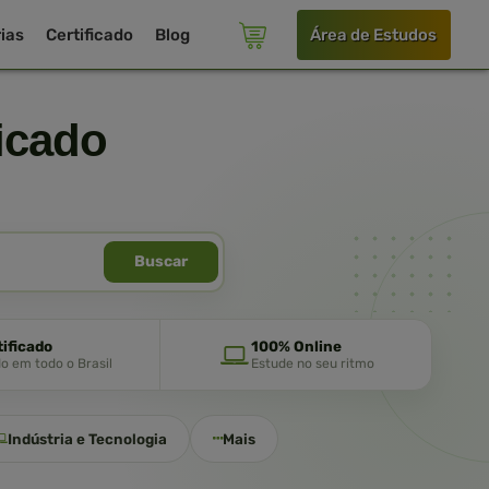
ias
Certificado
Blog
Área de Estudos
icado
Buscar
tificado
100% Online
do em todo o Brasil
Estude no seu ritmo
Indústria e Tecnologia
Mais