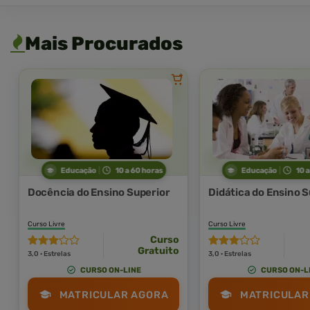
Mais Procurados
Educação
10 a 60 horas
Educação
10 
Docência do Ensino Superior
Didática do Ensino S
Curso Livre
Curso Livre
Curso
Gratuito
3,0 · Estrelas
3,0 · Estrelas
CURSO ON-LINE
CURSO ON-L
MATRICULAR AGORA
MATRICULAR