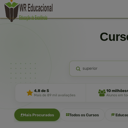
Cur
4,8 de 5
10 milhões
Mais de 89 mil avaliações
Alunos em tod
Mais Procurados
Todos os Cursos
Educa