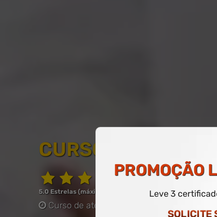
CURSO LIVRE DE D
PROMOÇÃO
L
5.0 Estrelas (máximo de 5.0)
Leve 3 certifica
Curso de até 60 horas
-
COM CERTIFICAD
SOLICITE