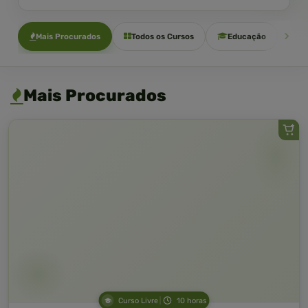
Mais Procurados
Todos os Cursos
Educação
Sa
Mais Procurados
Curso Livre
10 horas