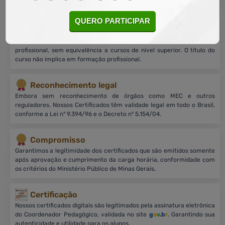
milhões de alunos matriculados em todo Brasil.
QUERO PARTICIPAR
Sobre nossos cursos
Cursos on-line, livres e de nível básico, focados no aprimoramento
profissional, sem equivalência a cursos de nível superior. O título do
curso não implica em formação profissional.
Reconhecimento legal
Embora sem reconhecimento de órgãos como MEC e outros
reguladores. Nossos Certificados têm validade legal em todo o Brasil,
conforme a Lei nº 9.394/96 e o Decreto nº 5.154/04.
Compromisso
Garantimos a legitimidade dos certificados que são emitidos somente
após aprovação e cumprimento da carga horária, conformidade com
os critérios do Ministério Público de Minas Gerais.
Certificação
Nossos certificados digitais são legitimados pela assinatura eletrônica
do Coordenador Pedagógico, validada no site
g
o
v
.b
r
. Garantindo sua
autenticidade e utilidade para os alunos.