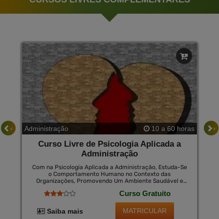
‹
›
Administração
10 a 60 horas
Curso Livre de Psicologia Aplicada a
Administração
Com na Psicologia Aplicada a Administração, Estuda-Se
o Comportamento Humano no Contexto das
Organizações, Promovendo Um Ambiente Saudável e
Produtivo Que Atenda Às Necessidades do Funcionário
Curso Gratuito
e da Organização e Fornece Às Pessoas e Organizações
Maneiras de Lidar Melhor com a Mudança. Portanto,
Estudar Psicologia em Um Curso Livre Administrativo É
MATRICULAR
Saiba mais
Extremamente Importante, Pois Desta Forma Um