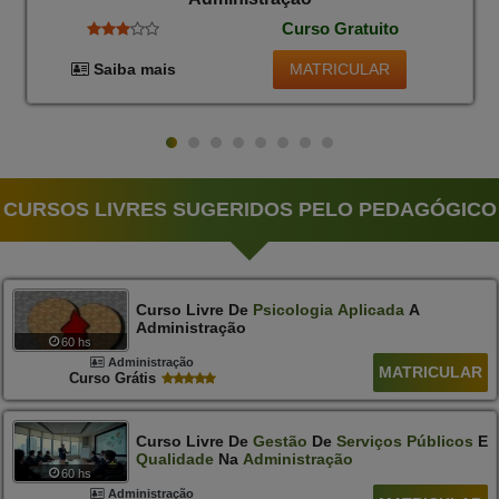
Curso Gratuito
MATRICULAR
Saiba mais
CURSOS LIVRES SUGERIDOS PELO PEDAGÓGICO
Curso Livre De
Psicologia
Aplicada
A
Administração
60 hs
Administração
MATRICULAR
Curso Grátis
Curso Livre De
Gestão
De
Serviços
Públicos
E
Qualidade
Na
Administração
60 hs
Administração