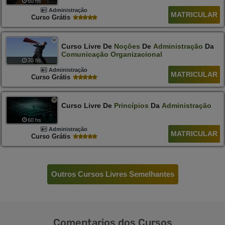
60 hs
Administração
MATRICULAR
Curso Grátis
Curso Livre De
Noções
De
Administração
Da
Comunicação
Organizacional
30 hs
Administração
MATRICULAR
Curso Grátis
Curso Livre De
Princípios
Da
Administração
60 hs
Administração
MATRICULAR
Curso Grátis
Outros Cursos Livres Semelhantes
Comentarios
dos Cursos