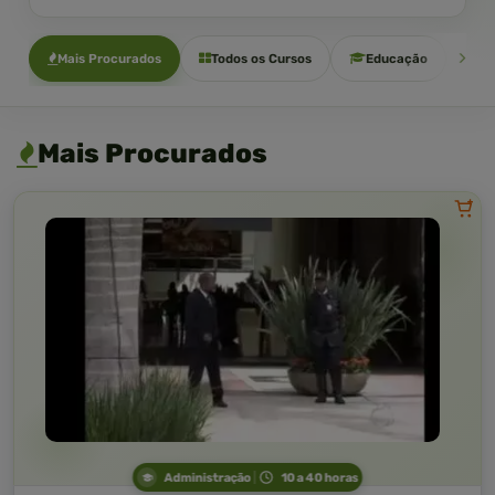
Mais Procurados
Todos os Cursos
Educação
Sa
Mais Procurados
Administração
10 a 40 horas