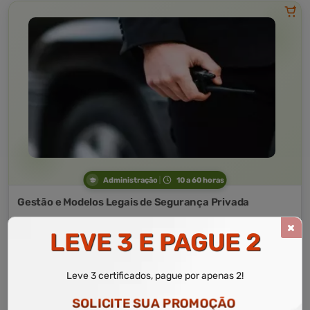
Administração
10 a 60 horas
Gestão e Modelos Legais de Segurança Privada
Curso Livre
LEVE 3 E PAGUE 2
Curso
Gratuito
3,0 · Estrelas
Leve 3 certificados, pague por apenas 2!
CURSO ON-LINE
MATRICULAR AGORA
SOLICITE SUA PROMOÇÃO