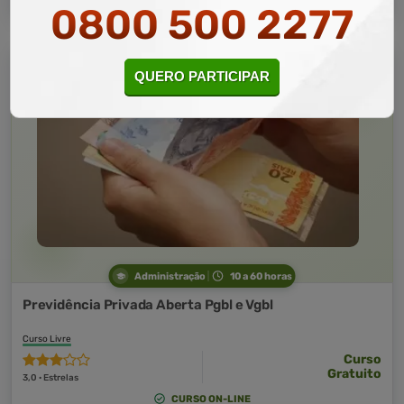
0800 500 2277
QUERO PARTICIPAR
Administração
10 a 60 horas
Previdência Privada Aberta Pgbl e Vgbl
Curso Livre
Curso
Gratuito
3,0 · Estrelas
CURSO ON-LINE