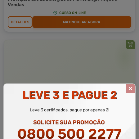
Vendas
CURSO ON-LINE
DETALHES
MATRICULAR AGORA
LEVE 3 E PAGUE 2
Leve 3 certificados, pague por apenas 2!
SOLICITE SUA PROMOÇÃO
Curso Livre
10 a 60 horas
0800 500 2277
Curso Grátis de
Estratégias de Marketing, Preços e Vendas