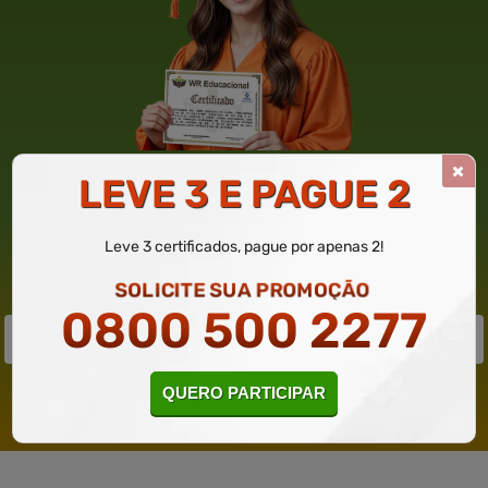
GANHE ATÉ 50% DE DESCONTO
LEVE 3 E PAGUE 2
3 CERTIFICADOS POR APENAS 119,80. INFORME SEU E-MAIL,
NOME E TELEFONE PARA PARTICIPAR POR WHATSAPP
Leve 3 certificados, pague por apenas 2!
SOLICITE SUA PROMOÇÃO
0800 500 2277
QUERO PARTICIPAR
Solicite um WhatsApp