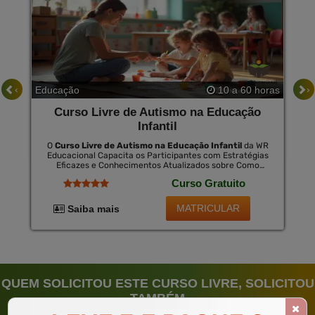
‹
›
Educação
10 a 60 horas
Curso Livre de Autismo na Educação
Infantil
O
Curso Livre de Autismo na Educação Infantil
da WR
Educacional Capacita os Participantes com Estratégias
Eficazes e Conhecimentos Atualizados sobre Como
Educar Crianças com Autismo. Esta Formação É Crucial
Curso Gratuito
para Fomentar Um Ambiente Inclusivo Que Valoriza as
Diferenças e Maximiza o Potencial de Cada Criança. ao
Concluir o Curso, Há a Opção de Certificação, Que É
MATRICULAR
Saiba mais
Válida Nacionalmente por Uma Pequena Taxa,
Proporcionando Novas Oportunidades de Emprego e
Reconhecimento Profissional.
QUEM SOLICITOU ESTE CURSO LIVRE, SOLICITOU
TAMBÉM