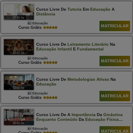
Curso Livre De
Tutoria
Em
Educação
A
Distância
30 hs
Educação
MATRICULAR
Curso Grátis
Curso Livre De
Letramento
Literário
Na
Educação
Infantil
E
Fundamental
60 hs
Educação
MATRICULAR
Curso Grátis
Curso Livre De
Metodologias
Ativas
Na
Educação
60 hs
Educação
MATRICULAR
Curso Grátis
Curso Livre De A
Importância
Da
Ginástica
Enquanto
Conteúdo
Da
Educação
Física
60 hs
Escolar
Educação
MATRICULAR
Curso Grátis