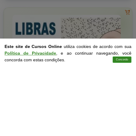
Este site de Cursos Online
utiliza cookies de acordo com sua
Política de Privacidade
, e ao continuar navegando, você
concorda com estas condições.
Concordo
Cursos
Aplicativo
Login
Contato
Educação
10 a 60 horas
Língua Brasileira de Sinais
Curso Livre
Curso
Gratuito
3,0 · Estrelas
CURSO ON-LINE