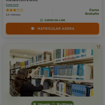
Iniciais com a Bncc
Curso Livre
Curso
Gratuito
3,0 · Estrelas
CURSO ON-LINE
MATRICULAR AGORA
Educação
10 a 30 horas