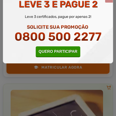
LEVE 3 E PAGUE 2
Leve 3 certificados, pague por apenas 2!
Educação
10 a 30 horas
SOLICITE SUA PROMOÇÃO
Princípios Básicos do Ensino da Língua Portuguesa
0800 500 2277
Curso Livre
Curso
Gratuito
QUERO PARTICIPAR
3,0 · Estrelas
CURSO ON-LINE
MATRICULAR AGORA