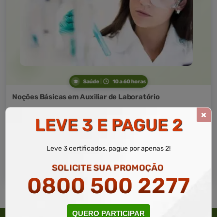
Saúde
10 a 60 horas
Noções Básicas em Auxiliar de Laboratório
Curso Livre
LEVE 3 E PAGUE 2
Curso
Gratuito
3,0 · Estrelas
Leve 3 certificados, pague por apenas 2!
CURSO ON-LINE
MATRICULAR AGORA
SOLICITE SUA PROMOÇÃO
0800 500 2277
QUERO PARTICIPAR