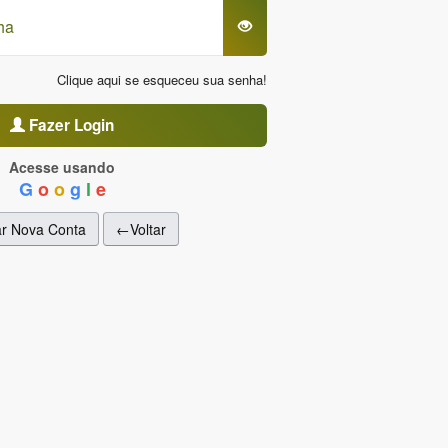
Clique aqui se esqueceu sua senha!
Fazer Login
Acesse usando
G
o
o
g
l
e
ar Nova Conta
←Voltar