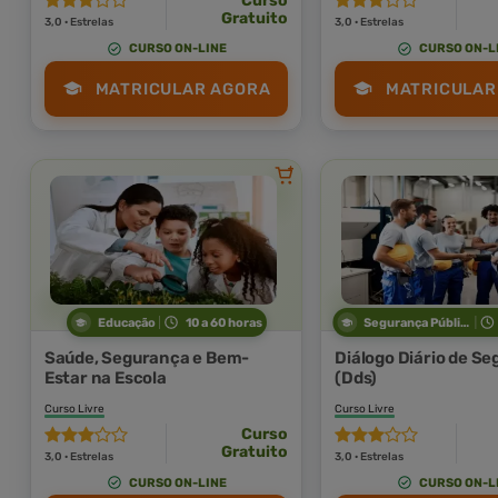
Curso
Gratuito
3,0 · Estrelas
3,0 · Estrelas
CURSO ON-LINE
CURSO ON-L
MATRICULAR AGORA
MATRICULAR
Educação
10 a 60 horas
Segurança Pública
Saúde, Segurança e Bem-
Diálogo Diário de S
Estar na Escola
(Dds)
Curso Livre
Curso Livre
Curso
Gratuito
3,0 · Estrelas
3,0 · Estrelas
CURSO ON-LINE
CURSO ON-L