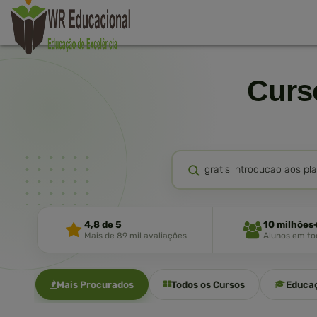
Cur
4,8 de 5
10 milhões
Mais de 89 mil avaliações
Alunos em tod
Mais Procurados
Todos os Cursos
Educa