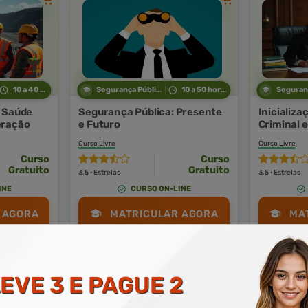
10 a 40 horas
Segurança Pública
10 a 50 horas
e Saúde
Segurança Pública: Presente
Inicializa
eração
e Futuro
Criminal 
Pública
Curso Livre
Curso Livre
Curso
Curso
Gratuito
Gratuito
3,5 · Estrelas
3,5 · Estrelas
INE
CURSO ON-LINE
 AGORA
MATRICULAR AGORA
MA
EVE 3 E PAGUE 2