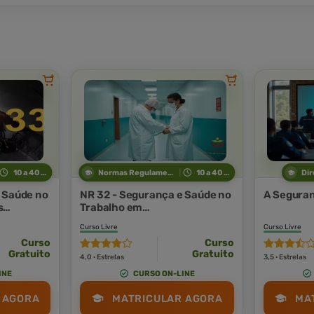
10 a 40 horas
Normas Regulamentadoras
10 a 40 horas
Dir
 Saúde no
NR 32 - Segurança e Saúde no
A Seguran
s
Trabalho em
Estabelecimentos de Saúde
Curso Livre
Curso Livre
Curso
Curso
Gratuito
Gratuito
4,0 · Estrelas
3,5 · Estrelas
INE
CURSO ON-LINE
 AGORA
MATRICULAR AGORA
MA