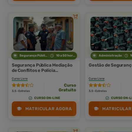
Segurança Pública
10 a 50 horas
Administração
1
Segurança Pública Mediação
Gestão de Seguranç
de Conflitos e Polícia
Comunitária
Curso Livre
Curso Livre
Curso
Gratuito
3,5 · Estrelas
3,5 · Estrelas
CURSO ON-LINE
CURSO ON-L
MATRICULAR AGORA
MATRICULAR