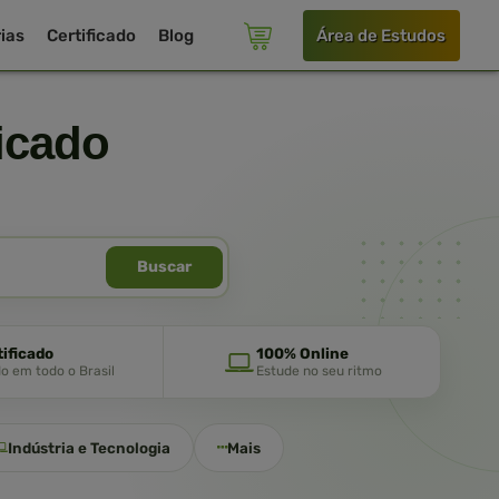
ias
Certificado
Blog
Área de Estudos
icado
Buscar
tificado
100% Online
do em todo o Brasil
Estude no seu ritmo
Indústria e Tecnologia
Mais