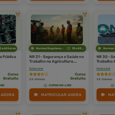
0 a 60 horas
Normas Regulamentadoras
10 a 40 horas
a Pública
NR 31 - Segurança e Saúde no
NR 30 - S
Trabalho na Agricultura,
Trabalho 
Pecuária Silvicultura,
Curso Livre
Curso Livre
Exploração Florestal e
Curso
Curso
Aquicultura
Gratuito
Gratuito
3,5 · Estrelas
3,5 · Estrelas
INE
CURSO ON-LINE
 AGORA
MATRICULAR AGORA
MA