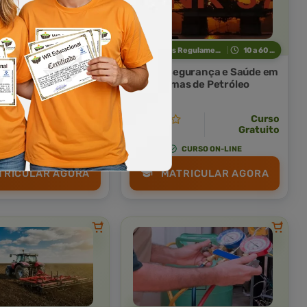
eito
10 a 50 horas
Normas Regulamentadoras
10 a 60 horas
ação à Segurança
NR 37 - Segurança e Saúde em
Plataformas de Petróleo
Curso Livre
Curso
Curso
Gratuito
Gratuito
3,0 · Estrelas
CURSO ON-LINE
CURSO ON-LINE
TRICULAR AGORA
MATRICULAR AGORA