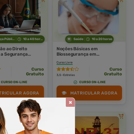
Segurança Pública
10 a 40 horas
Saúde
10 a 20 horas
ção ao Direito
Noções Básicas em
e a Segurança
Biossegurança em
Laboratório Clínico
Curso Livre
Curso
Curso
Gratuito
Gratuito
3,5 · Estrelas
CURSO ON-LINE
CURSO ON-LINE
TRICULAR AGORA
MATRICULAR AGORA