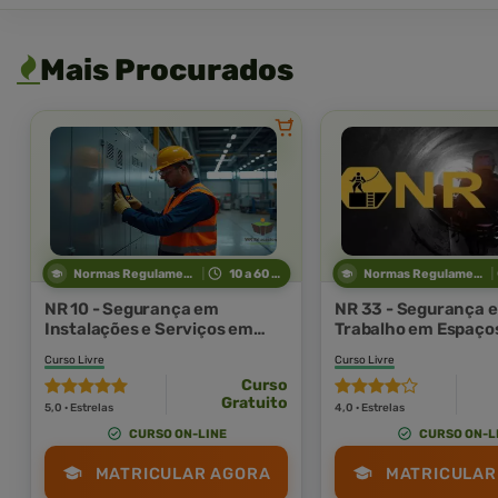
Mais Procurados
Normas Regulamentadoras
10 a 60 horas
Normas Regulamentadoras
NR 10 - Segurança em
NR 33 - Segurança e
Instalações e Serviços em
Trabalho em Espaço
Eletricidade
Confinados
Curso Livre
Curso Livre
Curso
Gratuito
5,0 · Estrelas
4,0 · Estrelas
CURSO ON-LINE
CURSO ON-L
MATRICULAR AGORA
MATRICULAR