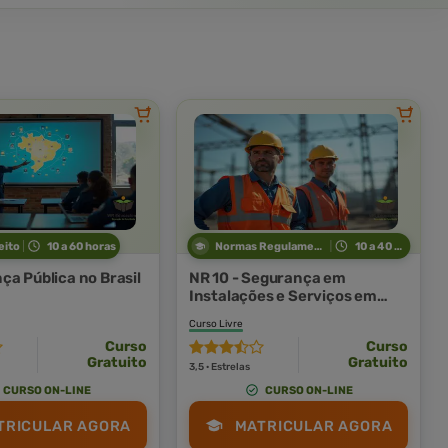
eito
10 a 60 horas
Normas Regulamentadoras
10 a 40 horas
ça Pública no Brasil
NR 10 - Segurança em
Instalações e Serviços em
Eletricidade
Curso Livre
Curso
Curso
Gratuito
Gratuito
3,5 · Estrelas
CURSO ON-LINE
CURSO ON-LINE
TRICULAR AGORA
MATRICULAR AGORA