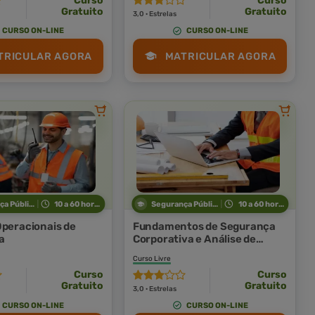
Curso
Curso
Gratuito
Gratuito
3,0 · Estrelas
CURSO ON-LINE
CURSO ON-LINE
TRICULAR AGORA
MATRICULAR AGORA
Segurança Pública
10 a 60 horas
Segurança Pública
10 a 60 horas
Operacionais de
Fundamentos de Segurança
a
Corporativa e Análise de
Riscos
Curso Livre
Curso
Curso
Gratuito
Gratuito
3,0 · Estrelas
CURSO ON-LINE
CURSO ON-LINE