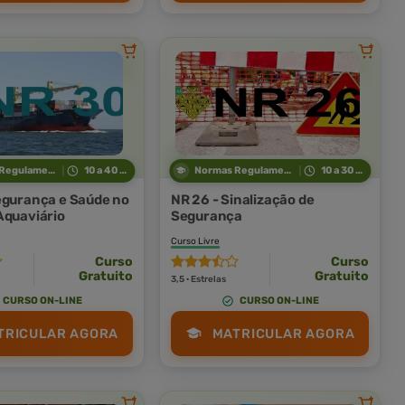
Normas Regulamentadoras
10 a 40 horas
Normas Regulamentadoras
10 a 30 horas
egurança e Saúde no
NR 26 - Sinalização de
Aquaviário
Segurança
Curso Livre
Curso
Curso
Gratuito
Gratuito
3,5 · Estrelas
CURSO ON-LINE
CURSO ON-LINE
TRICULAR AGORA
MATRICULAR AGORA