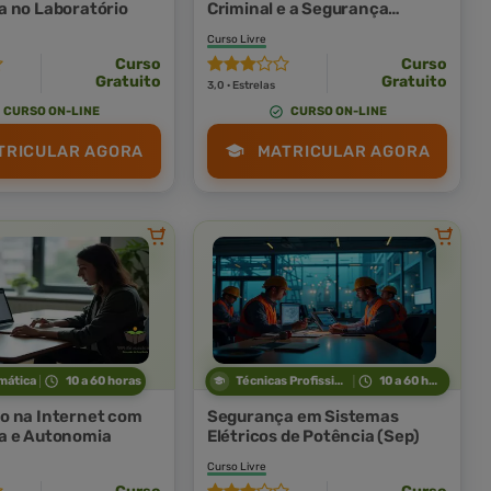
 no Laboratório
Criminal e a Segurança
Pública
Curso Livre
Curso
Curso
Gratuito
Gratuito
3,0 · Estrelas
CURSO ON-LINE
CURSO ON-LINE
TRICULAR AGORA
MATRICULAR AGORA
mática
10 a 60 horas
Técnicas Profissionais
10 a 60 horas
o na Internet com
Segurança em Sistemas
a e Autonomia
Elétricos de Potência (Sep)
Curso Livre