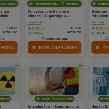
10 a 40 horas
Técnicas Profissionais
10 a 40 horas
urança
Cuidados com Higiene e
Segurança
ciais
Limpeza, Segurança e
Máquinas
Manutenção
Agrícolas
Curso Livre
Curso Livre
Curso
Curso
Gratuito
Gratuito
3,0 · Estrelas
3,0 · Estrelas
INE
CURSO ON-LINE
 AGORA
MATRICULAR AGORA
MA
50 horas
Saúde
10 a 60 horas
Sa
a
Introdução em Segurança no
Noções B