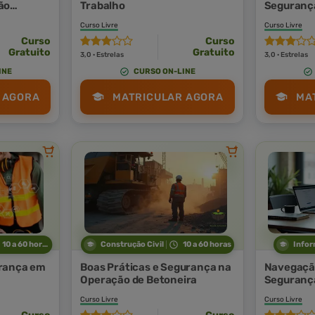
ão
Trabalho
Segurança
Curso Livre
Curso Livre
Curso
Curso
Gratuito
Gratuito
3,0 · Estrelas
3,0 · Estrelas
INE
CURSO ON-LINE
 AGORA
MATRICULAR AGORA
MA
10 a 60 horas
Construção Civil
10 a 60 horas
Infor
rança em
Boas Práticas e Segurança na
Navegaçã
Operação de Betoneira
Seguranç
Curso Livre
Curso Livre