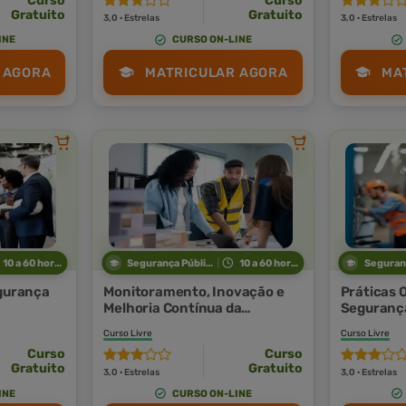
Curso
Curso
Gratuito
Gratuito
3,0 · Estrelas
3,0 · Estrelas
INE
CURSO ON-LINE
 AGORA
MATRICULAR AGORA
MA
10 a 60 horas
Segurança Pública
10 a 60 horas
egurança
Monitoramento, Inovação e
Práticas 
Melhoria Contínua da
Seguranç
Segurança em Ambiente
Curso Livre
Curso Livre
Corporativo
Curso
Curso
Gratuito
Gratuito
3,0 · Estrelas
3,0 · Estrelas
INE
CURSO ON-LINE