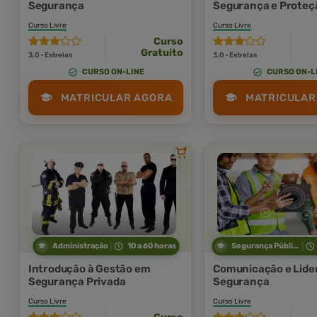
Segurança
Segurança e Proteç
Radiológica
Curso Livre
Curso Livre
Curso
Gratuito
3,0 · Estrelas
3,0 · Estrelas
CURSO ON-LINE
CURSO ON-L
MATRICULAR AGORA
MATRICULAR
Administração
10 a 60 horas
Segurança Pública
Introdução à Gestão em
Comunicação e Lide
Segurança Privada
Segurança
Curso Livre
Curso Livre