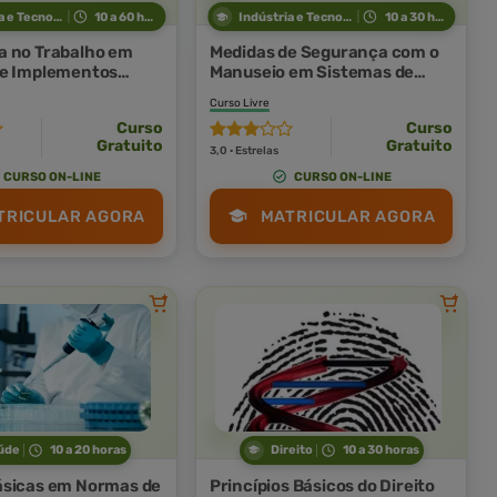
Indústria e Tecnologia
10 a 60 horas
Indústria e Tecnologia
10 a 30 horas
 no Trabalho em
Medidas de Segurança com o
 e Implementos
Manuseio em Sistemas de
Refrigeração
Curso Livre
Curso
Curso
Gratuito
Gratuito
3,0 · Estrelas
CURSO ON-LINE
CURSO ON-LINE
TRICULAR AGORA
MATRICULAR AGORA
úde
10 a 20 horas
Direito
10 a 30 horas
ásicas em Normas de
Princípios Básicos do Direito