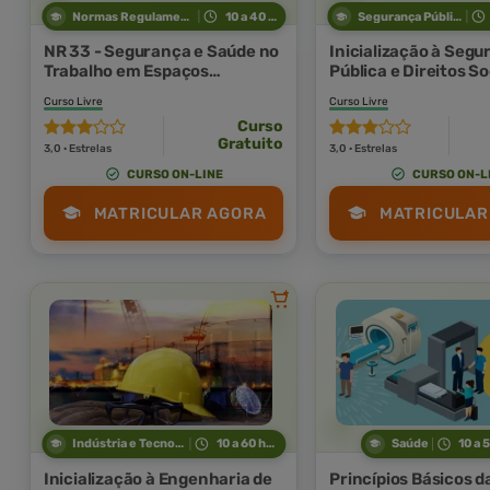
Normas Regulamentadoras
10 a 40 horas
Segurança Pública
NR 33 - Segurança e Saúde no
Inicialização à Seg
Trabalho em Espaços
Pública e Direitos So
Confinados
Curso Livre
Curso Livre
Curso
Gratuito
3,0 · Estrelas
3,0 · Estrelas
CURSO ON-LINE
CURSO ON-L
MATRICULAR AGORA
MATRICULAR
Indústria e Tecnologia
10 a 60 horas
Saúde
10 a 
Inicialização à Engenharia de
Princípios Básicos d