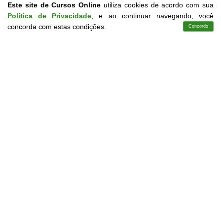
Este site de Cursos Online
utiliza cookies de acordo com sua
Política de Privacidade
, e ao continuar navegando, você
concorda com estas condições.
Concordo
Cursos
Aplicativo
Login
Contato
CURSOS LIVRES EM CONFORMIDADE COM A LDB
9.394/96
Saiba mais em Normas Institucionais
Perguntas e Respostas