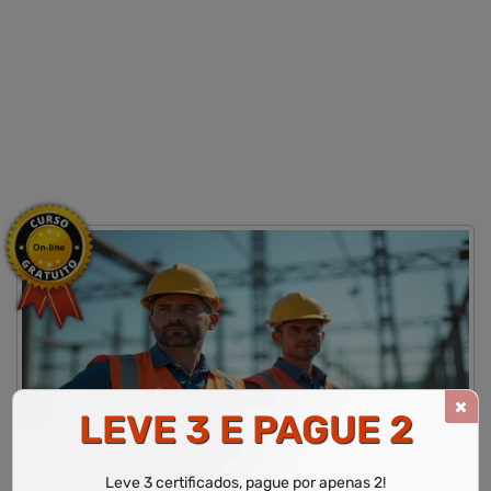
LEVE 3 E PAGUE 2
CURSO LIVRE DE NR 10 - SEGURANÇA EM INSTALAÇÕES E
SERVIÇOS EM ELETRICIDADE
Leve 3 certificados, pague por apenas 2!
WR Educacional
Cursos
Área de Normas Regulamentadoras