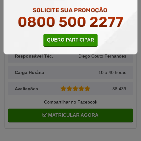
Curso Livre de NR 10 - Segurança em Instalações e Serviços em Eletricidade
SOLICITE SUA PROMOÇÃO
0800 500 2277
Área Relacionada
Normas Regulamentadoras
QUERO PARTICIPAR
Alunos Matriculados
48.049
Responsável Téc.
Diego Couto Fernandes
Carga Horária
10 a 40 horas
Avaliações
38.439
Compartilhar no Facebook
MATRICULAR AGORA