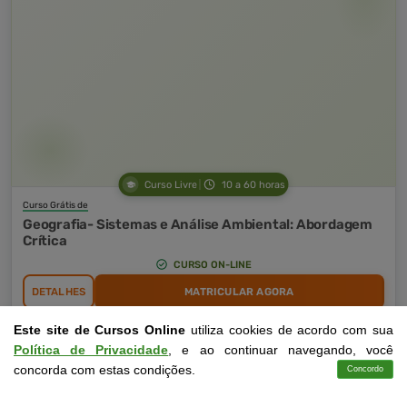
Curso Livre
10 a 60 horas
Curso Grátis de
Geografia- Sistemas e Análise Ambiental: Abordagem
Crítica
CURSO ON-LINE
DETALHES
MATRICULAR AGORA
Este site de Cursos Online
utiliza cookies de acordo com sua
Política de Privacidade
, e ao continuar navegando, você
concorda com estas condições.
Concordo
Cursos
Aplicativo
Login
Contato