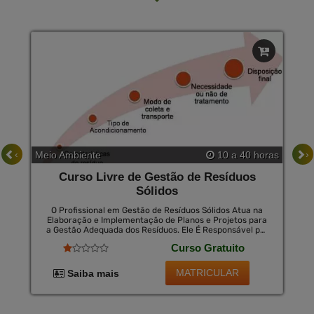
‹
›
Meio Ambiente
10 a 40 horas
Curso Livre de Gestão de Resíduos
Sólidos
O Profissional em Gestão de Resíduos Sólidos Atua na
Elaboração e Implementação de Planos e Projetos para
a Gestão Adequada dos Resíduos. Ele É Responsável por
Identificar as Melhores Práticas de Coleta, Transporte,
Curso Gratuito
Tratamento e Destinação dos Resíduos, Visando
Minimizar os Impactos Ambientais e Promover a
Sustentabilidade. Além Disso, o Profissional Monitora e
MATRICULAR
Saiba mais
Avalia os Processos, Buscando Constantemente
Melhorias e Ações de Conscientização da População.