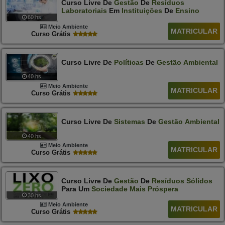
Curso Livre De
Gestão
De
Resíduos
Laboratoriais
Em
Instituições
De
Ensino
60 hs
Meio Ambiente
MATRICULAR
Curso Grátis
Curso Livre De
Políticas
De
Gestão
Ambiental
40 hs
Meio Ambiente
MATRICULAR
Curso Grátis
Curso Livre De
Sistemas
De
Gestão
Ambiental
40 hs
Meio Ambiente
MATRICULAR
Curso Grátis
Curso Livre De
Gestão
De
Resíduos
Sólidos
Para Um
Sociedade
Mais
Próspera
30 hs
Meio Ambiente
MATRICULAR
Curso Grátis