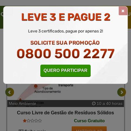
LEVE 3 E PAGUE 2
QUEM SOLICITOU ESTE CURSO LIVRE, SOLICITOU
TAMBÉM
Leve 3 certificados, pague por apenas 2!
SOLICITE SUA PROMOÇÃO
0800 500 2277
QUERO PARTICIPAR
Meio Ambiente
10 a 40 horas
Curso Livre de Gestão de Resíduos Sólidos
Curso Gratuito