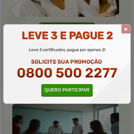
Informática
10 a 60 horas
LEVE 3 E PAGUE 2
Informática Avançada
Curso Livre
Leve 3 certificados, pague por apenas 2!
Curso
Gratuito
SOLICITE SUA PROMOÇÃO
4,5 · Estrelas
0800 500 2277
CURSO ON-LINE
MATRICULAR AGORA
QUERO PARTICIPAR