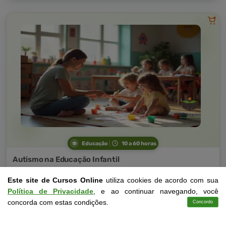
Educação
10 a 60 horas
Autismo na Educação Infantil
Curso Livre
Este site de Cursos Online
utiliza cookies de acordo com sua
Curso
Política de Privacidade
, e ao continuar navegando, você
Gratuito
4,0 · Estrelas
concorda com estas condições.
Concordo
Cursos
Aplicativo
Login
Contato
CURSO ON-LINE