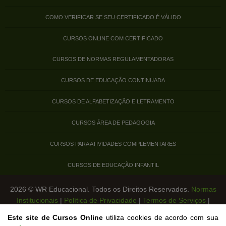
COMO VERIFICAR SE SEU CERTIFICADO É VÁLIDO
CURSOS ONLINE COM CERTIFICADO
CURSOS DE NORMAS REGULAMENTADORAS
CURSOS DE EDUCAÇÃO CONTINUADA
CURSOS DE ALFABETIZAÇÃO E LETRAMENTO
CURSOS ÁREA DE PEDAGOGIA
CURSOS PARA ATIVIDADES COMPLEMENTARES
CURSOS DE EDUCAÇÃO INFANTIL
2026 © WR Educacional. Todos os Direitos Reservados.
Normas
Institucionais
|
Política de Privacidade
|
Termos de Serviços
|
Legislação de Cursos Livres
Este site de Cursos Online
utiliza cookies de acordo com sua