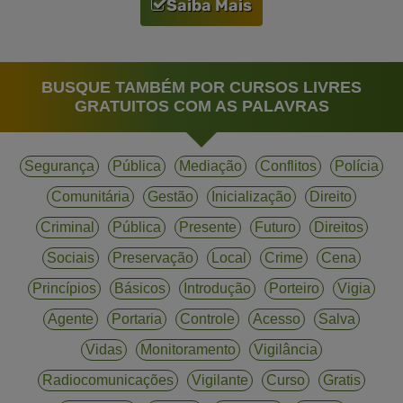
Saiba Mais
BUSQUE TAMBÉM POR CURSOS LIVRES
GRATUITOS COM AS PALAVRAS
Segurança
Pública
Mediação
Conflitos
Polícia
Comunitária
Gestão
Inicialização
Direito
Criminal
Pública
Presente
Futuro
Direitos
Sociais
Preservação
Local
Crime
Cena
Princípios
Básicos
Introdução
Porteiro
Vigia
Agente
Portaria
Controle
Acesso
Salva
Vidas
Monitoramento
Vigilância
Radiocomunicações
Vigilante
Curso
Gratis