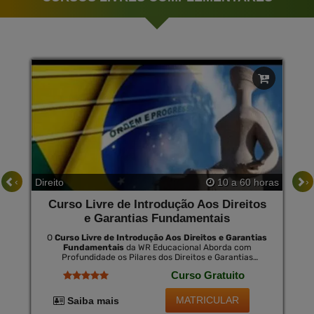
‹
›
Direito
10 a 60 horas
Curso Livre de Introdução Aos Direitos
e Garantias Fundamentais
O
Curso Livre de Introdução Aos Direitos e Garantias
Fundamentais
da WR Educacional Aborda com
Profundidade os Pilares dos Direitos e Garantias
Fundamentais, Essenciais para o Exercício do Direito no
Curso Gratuito
Brasil. Este Curso Proporciona Uma Visão Holística e
Atualizada, Permitindo Que os Participantes
Compreendam Melhor Seus Direitos Fundamentais e
MATRICULAR
Saiba mais
Como Aplicá-Los no Cotidiano Jurídico. ao Completar o