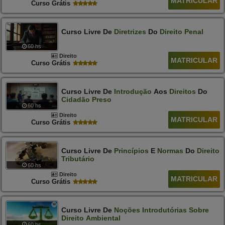
MATRICULAR
Curso Grátis
Curso Livre De
Diretrizes
Do
Direito
Penal
60 hs
Direito
MATRICULAR
Curso Grátis
Curso Livre De
Introdução
Aos
Direitos
Do
Cidadão
Preso
60 hs
Direito
MATRICULAR
Curso Grátis
Curso Livre De
Princípios
E
Normas
Do
Direito
Tributário
60 hs
Direito
MATRICULAR
Curso Grátis
Curso Livre De
Noções
Introdutórias
Sobre
Direito
Ambiental
60 hs