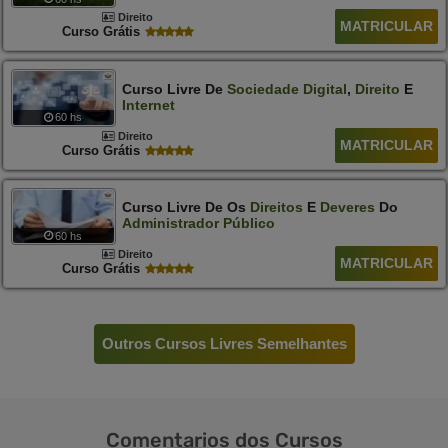
Direito
MATRICULAR
Curso Grátis
Curso Livre De
Sociedade
Digital
,
Direito
E
Internet
60 hs
Direito
MATRICULAR
Curso Grátis
Curso Livre De Os
Direitos
E
Deveres
Do
Administrador
Público
60 hs
Direito
MATRICULAR
Curso Grátis
Outros Cursos Livres Semelhantes
Comentarios
dos Cursos