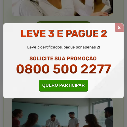
Informática
10 a 60 horas
LEVE 3 E PAGUE 2
Informática Avançada
Curso Livre
Leve 3 certificados, pague por apenas 2!
Curso
Gratuito
SOLICITE SUA PROMOÇÃO
4,5 · Estrelas
0800 500 2277
CURSO ON-LINE
MATRICULAR AGORA
QUERO PARTICIPAR