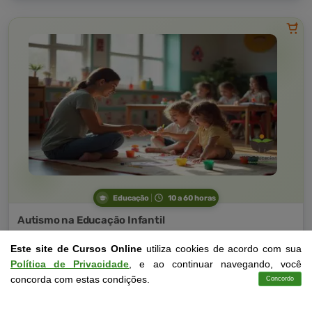
Educação
10 a 60 horas
Autismo na Educação Infantil
Curso Livre
Este site de Cursos Online
utiliza cookies de acordo com sua
Curso
Política de Privacidade
, e ao continuar navegando, você
Gratuito
4,0 · Estrelas
concorda com estas condições.
Concordo
Cursos
Aplicativo
Login
Contato
CURSO ON-LINE